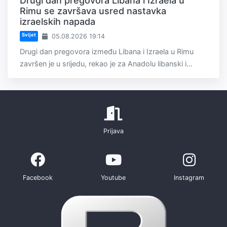
Drugi dan pregovora Libana i Izraela u
Rimu se završava usred nastavka
izraelskih napada
Svijet
05.08.2026 19:14
Drugi dan pregovora između Libana i Izraela u Rimu
završen je u srijedu, rekao je za Anadolu libanski i...
Prijava
Facebook
Youtube
Instagram