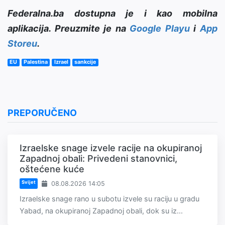
Federalna.ba dostupna je i kao mobilna
aplikacija. Preuzmite je na
Google Playu
i
App
Storeu
.
EU
Palestina
Izrael
sankcije
PREPORUČENO
Izraelske snage izvele racije na okupiranoj
Zapadnoj obali: Privedeni stanovnici,
oštećene kuće
Svijet
08.08.2026 14:05
Izraelske snage rano u subotu izvele su raciju u gradu
Yabad, na okupiranoj Zapadnoj obali, dok su iz...