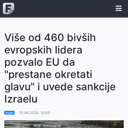
Više od 460 bivših
evropskih lidera
pozvalo EU da
"prestane okretati
glavu" i uvede sankcije
Izraelu
10.06.2026. 10:55
Svijet