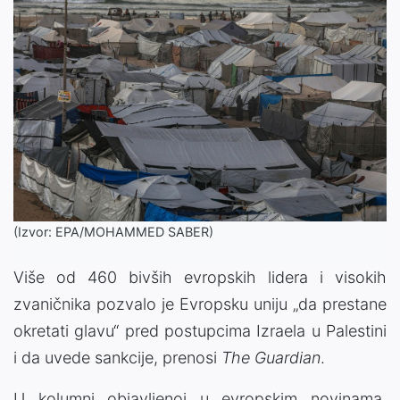
(Izvor: EPA/MOHAMMED SABER)
Više od 460 bivših evropskih lidera i visokih
zvaničnika pozvalo je Evropsku uniju „da prestane
okretati glavu“ pred postupcima Izraela u Palestini
i da uvede sankcije, prenosi
The Guardian
.
U kolumni objavljenoj u evropskim novinama,