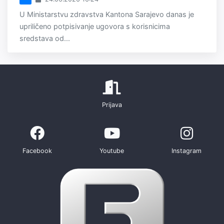
U Ministarstvu zdravstva Kantona Sarajevo danas je
upriličeno potpisivanje ugovora s korisnicima
sredstava od...
Prijava
Facebook
Youtube
Instagram