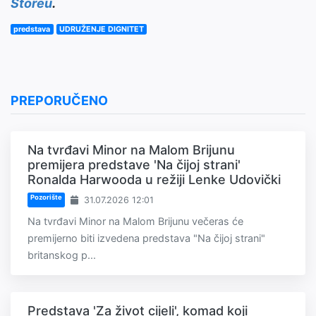
Storeu
.
predstava
UDRUŽENJE DIGNITET
PREPORUČENO
Na tvrđavi Minor na Malom Brijunu
premijera predstave 'Na čijoj strani'
Ronalda Harwooda u režiji Lenke Udovički
Pozorište
31.07.2026 12:01
Na tvrđavi Minor na Malom Brijunu večeras će
premijerno biti izvedena predstava "Na čijoj strani"
britanskog p...
Predstava 'Za život cijeli', komad koji