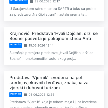
Bh. aktuelnosti
22.06.2026 12:17
U Sarajevskom ratnom teatru SARTR u toku su probe
za predstavu „Na čijoj strani“, nastalu prema te...
Krajinović: Predstava 'Hvali Dojčlan, drž' se
Bosne' posveta je pokojnom stricu Anti
Pozorište
15.06.2026 12:14
Sutrašnja premijera predstave „Hvali Dojčlan, drž' se
Bosne“, monokomedije i autorskog proj...
Predstava 'Vjernik' izvedena na pet
srednjovjekovnih tvrđava, značajna za
vjerski i duhovni turizam
Pozorište
08.06.2026 12:36
Predstava "Vjernik" koja je tokom maja i juna izvedena
na pet srednjovjekovnih gradova i tvrđava širom...