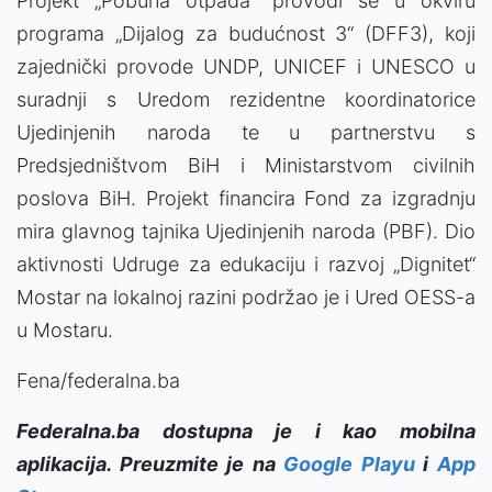
Projekt „Pobuna otpada“ provodi se u okviru
programa „Dijalog za budućnost 3“ (DFF3), koji
zajednički provode UNDP, UNICEF i UNESCO u
suradnji s Uredom rezidentne koordinatorice
Ujedinjenih naroda te u partnerstvu s
Predsjedništvom BiH i Ministarstvom civilnih
poslova BiH. Projekt financira Fond za izgradnju
mira glavnog tajnika Ujedinjenih naroda (PBF). Dio
aktivnosti Udruge za edukaciju i razvoj „Dignitet“
Mostar na lokalnoj razini podržao je i Ured OESS-a
u Mostaru.
Fena/federalna.ba
Federalna.ba dostupna je i kao mobilna
aplikacija. Preuzmite je na
Google Playu
i
App