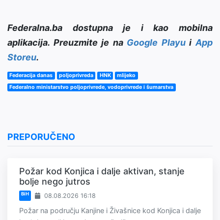
Federalna.ba dostupna je i kao mobilna
aplikacija. Preuzmite je na
Google Playu
i
App
Storeu
.
Federacija danas
poljoprivreda
HNK
mlijeko
Federalno ministarstvo poljoprivrede, vodoprivrede i šumarstva
PREPORUČENO
Požar kod Konjica i dalje aktivan, stanje
bolje nego jutros
BiH
08.08.2026 16:18
Požar na području Kanjine i Živašnice kod Konjica i dalje