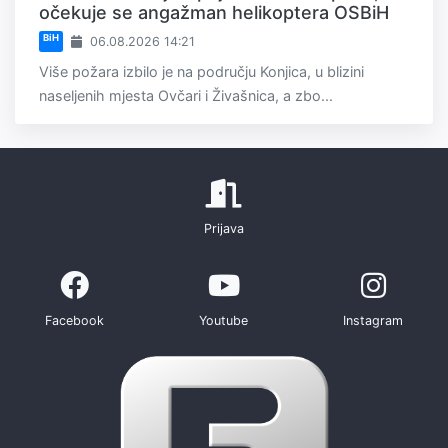
očekuje se angažman helikoptera OSBiH
BiH
06.08.2026 14:21
Više požara izbilo je na području Konjica, u blizini
naseljenih mjesta Ovčari i Živašnica, a zbo...
Prijava
Facebook
Youtube
Instagram