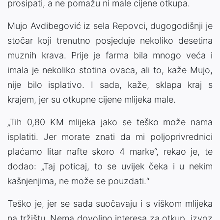
prosipati, a ne pomažu ni male cijene otkupa.
Mujo Avdibegović iz sela Repovci, dugogodišnji je
stočar koji trenutno posjeduje nekoliko desetina
muznih krava. Prije je farma bila mnogo veća i
imala je nekoliko stotina ovaca, ali to, kaže Mujo,
nije bilo isplativo. I sada, kaže, sklapa kraj s
krajem, jer su otkupne cijene mlijeka male.
„Tih 0,80 KM mlijeka jako se teško može nama
isplatiti. Jer morate znati da mi poljoprivrednici
plaćamo litar nafte skoro 4 marke“, rekao je, te
dodao: „Taj poticaj, to se uvijek čeka i u nekim
kašnjenjima, ne može se pouzdati.“
Teško je, jer se sada suočavaju i s viškom mlijeka
na tržištu. Nema dovoljno interesa za otkup, izvoz