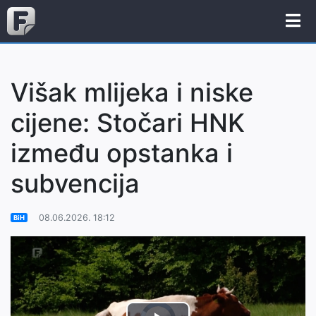
Višak mlijeka i niske
cijene: Stočari HNK
između opstanka i
subvencija
08.06.2026. 18:12
BiH