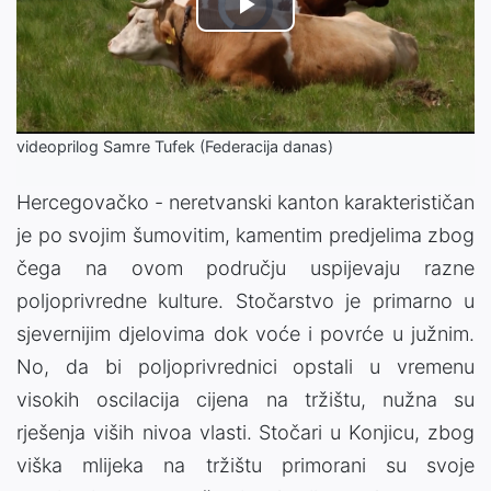
Video
Play
Player
is
loading.
Video
videoprilog Samre Tufek (Federacija danas)
Hercegovačko - neretvanski kanton karakterističan
je po svojim šumovitim, kamentim predjelima zbog
čega na ovom području uspijevaju razne
poljoprivredne kulture. Stočarstvo je primarno u
sjevernijim djelovima dok voće i povrće u južnim.
No, da bi poljoprivrednici opstali u vremenu
visokih oscilacija cijena na tržištu, nužna su
rješenja viših nivoa vlasti. Stočari u Konjicu, zbog
viška mlijeka na tržištu primorani su svoje