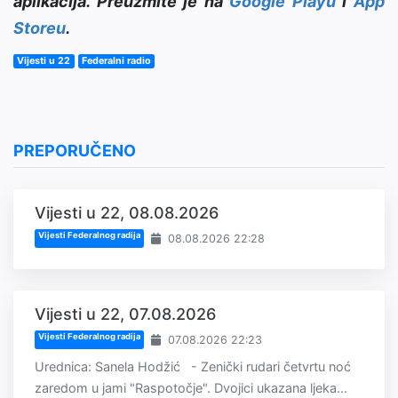
aplikacija. Preuzmite je na
Google Playu
i
App
Storeu
.
Vijesti u 22
Federalni radio
PREPORUČENO
Vijesti u 22, 08.08.2026
Vijesti Federalnog radija
08.08.2026 22:28
Vijesti u 22, 07.08.2026
Vijesti Federalnog radija
07.08.2026 22:23
Urednica: Sanela Hodžić - Zenički rudari četvrtu noć
zaredom u jami "Raspotočje". Dvojici ukazana ljeka...