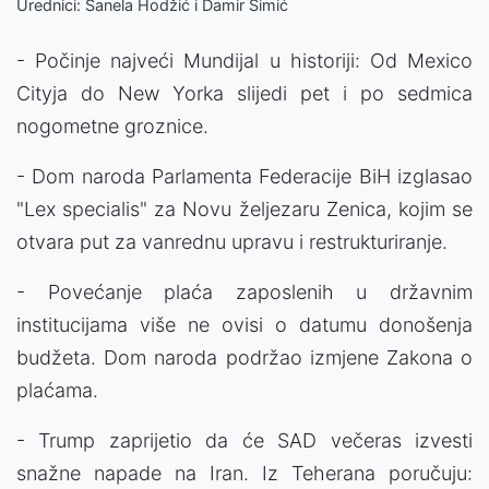
Urednici: Sanela Hodžić i Damir Šimić
- Počinje najveći Mundijal u historiji: Od Mexico
Cityja do New Yorka slijedi pet i po sedmica
nogometne groznice.
- Dom naroda Parlamenta Federacije BiH izglasao
"Lex specialis" za Novu željezaru Zenica, kojim se
otvara put za vanrednu upravu i restrukturiranje.
- Povećanje plaća zaposlenih u državnim
institucijama više ne ovisi o datumu donošenja
budžeta. Dom naroda podržao izmjene Zakona o
plaćama.
- Trump zaprijetio da će SAD večeras izvesti
snažne napade na Iran. Iz Teherana poručuju: