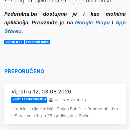
- U drugom dijelu dana smanjenje oblačnosti.
Federalna.ba dostupna je i kao mobilna
aplikacija. Preuzmite je na
Google Playu
i
App
Storeu
.
Vijesti u 12
Federalni radio
PREPORUČENO
Vijesti u 12, 03.08.2026
Vijesti Federalnog radija
03.08.2026 16:53
Urednici: Lejla Hodžić i Darjan Babić - Ponovo ubistvo
u Sarajevu. Ubijen 28-godišnjak. - Počinj...