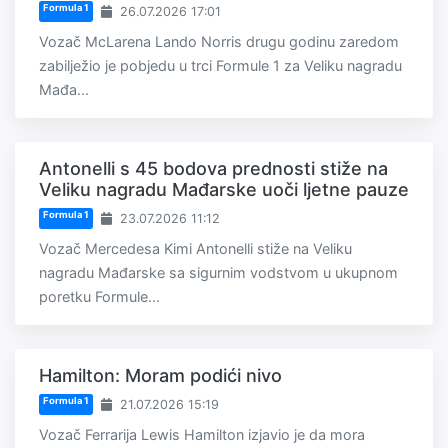
Formula 1
26.07.2026 17:01
Vozač McLarena Lando Norris drugu godinu zaredom
zabilježio je pobjedu u trci Formule 1 za Veliku nagradu
Mađa...
Antonelli s 45 bodova prednosti stiže na
Veliku nagradu Mađarske uoči ljetne pauze
Formula 1
23.07.2026 11:12
Vozač Mercedesa Kimi Antonelli stiže na Veliku
nagradu Mađarske sa sigurnim vodstvom u ukupnom
poretku Formule...
Hamilton: Moram podići nivo
Formula 1
21.07.2026 15:19
Vozač Ferrarija Lewis Hamilton izjavio je da mora