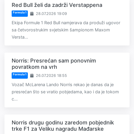
Red Bull želi da zadrži Verstappena
Formula 1
28.07.2026 19:09
Ekipa Formule 1 Red Bull namjerava da produži ugovor
sa četvorostrukim svjetskim šampionom Maxom
Versta...
Norris: Presrećan sam ponovnim
povratkom na vrh
Formula 1
26.07.2026 18:55
Vozač McLarena Lando Norris rekao je danas da je
presrećan što se vratio pobjedama, kao i da je tokom
c...
Norris drugu godinu zaredom pobjednik
trke F1 za Veliku nagradu Mađarske