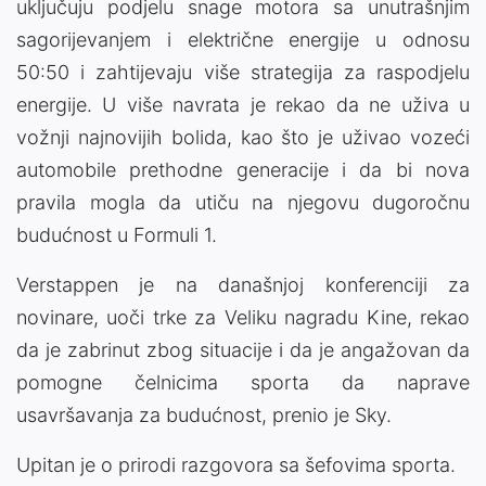
uključuju podjelu snage motora sa unutrašnjim
sagorijevanjem i električne energije u odnosu
50:50 i zahtijevaju više strategija za raspodjelu
energije. U više navrata je rekao da ne uživa u
vožnji najnovijih bolida, kao što je uživao vozeći
automobile prethodne generacije i da bi nova
pravila mogla da utiču na njegovu dugoročnu
budućnost u Formuli 1.
Verstappen je na današnjoj konferenciji za
novinare, uoči trke za Veliku nagradu Kine, rekao
da je zabrinut zbog situacije i da je angažovan da
pomogne čelnicima sporta da naprave
usavršavanja za budućnost, prenio je Sky.
Upitan je o prirodi razgovora sa šefovima sporta.