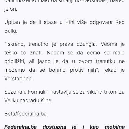
da li možemo malo da smanjimo zaostatak", naveo
je on.
Upitan je da li staza u Kini više odgovara Red
Bullu.
"Iskreno, trenutno je prava džungla. Veoma je
teško to znati. Nadam se da ćemo se malo
pribiližiti, ali jasno je da u ovom trenutku ne
možemo da se borimo protiv njih", rekao je
Verstappen.
Sezona u Formuli 1 nastavlja se za vikend trkom za
Veliku nagradu Kine.
Beta/federalna.ba
Federalna.ba dostupna je i kao mobilna