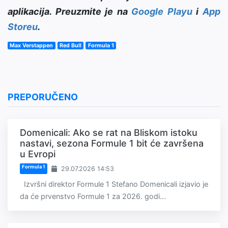
aplikacija. Preuzmite je na
Google Playu
i
App
Storeu
.
Max Verstappen
Red Bull
Formula 1
PREPORUČENO
Domenicali: Ako se rat na Bliskom istoku
nastavi, sezona Formule 1 bit će završena
u Evropi
Formula 1
29.07.2026 14:53
Izvršni direktor Formule 1 Stefano Domenicali izjavio je
da će prvenstvo Formule 1 za 2026. godi...