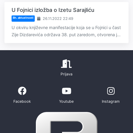
U Fojnici izložba o Izetu Sarajliću
Bh. aktuelnosti
26.11.2022 22:49
U okviru književne manifestacije koja se u Fojnici u čast
Zije Dizdarevića održava 38. put zaredom, otvorena j...
Prijava
Facebook
Youtube
Instagram