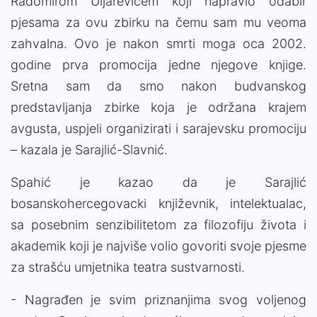
Radomirom Uljarevićem koji napravio odabir
pjesama za ovu zbirku na čemu sam mu veoma
zahvalna. Ovo je nakon smrti moga oca 2002.
godine prva promocija jedne njegove knjige.
Sretna sam da smo nakon budvanskog
predstavljanja zbirke koja je održana krajem
avgusta, uspjeli organizirati i sarajevsku promociju
– kazala je Sarajlić-Slavnić.
Spahić je kazao da je Sarajlić
bosanskohercegovacki književnik, intelektualac,
sa posebnim senzibilitetom za filozofiju života i
akademik koji je najviše volio govoriti svoje pjesme
za strašću umjetnika teatra sustvarnosti.
- Nagrađen je svim priznanjima svog voljenog