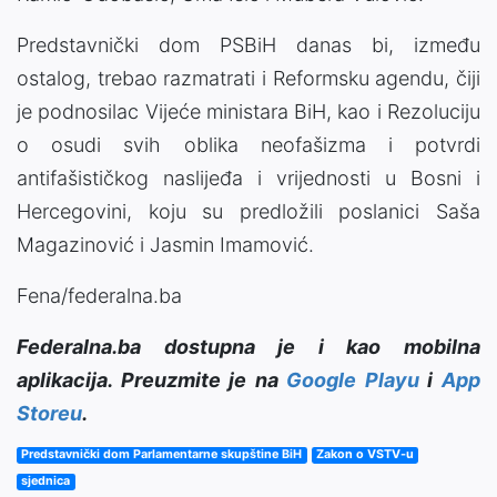
Predstavnički dom PSBiH danas bi, između
ostalog, trebao razmatrati i Reformsku agendu, čiji
je podnosilac Vijeće ministara BiH, kao i Rezoluciju
o osudi svih oblika neofašizma i potvrdi
antifašističkog naslijeđa i vrijednosti u Bosni i
Hercegovini, koju su predložili poslanici Saša
Magazinović i Jasmin Imamović.
Fena/federalna.ba
Federalna.ba dostupna je i kao mobilna
aplikacija. Preuzmite je na
Google Playu
i
App
Storeu
.
Predstavnički dom Parlamentarne skupštine BiH
Zakon o VSTV-u
sjednica