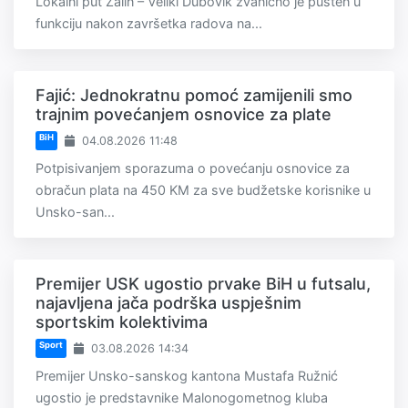
Lokalni put Zalin – Veliki Dubovik zvanično je pušten u
funkciju nakon završetka radova na...
Fajić: Jednokratnu pomoć zamijenili smo
trajnim povećanjem osnovice za plate
BiH
04.08.2026 11:48
Potpisivanjem sporazuma o povećanju osnovice za
obračun plata na 450 KM za sve budžetske korisnike u
Unsko-san...
Premijer USK ugostio prvake BiH u futsalu,
najavljena jača podrška uspješnim
sportskim kolektivima
Sport
03.08.2026 14:34
Premijer Unsko-sanskog kantona Mustafa Ružnić
ugostio je predstavnike Malonogometnog kluba