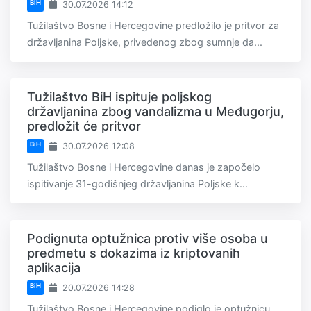
BiH
30.07.2026 14:12
Tužilaštvo Bosne i Hercegovine predložilo je pritvor za
državljanina Poljske, privedenog zbog sumnje da...
Tužilaštvo BiH ispituje poljskog
državljanina zbog vandalizma u Međugorju,
predložit će pritvor
BiH
30.07.2026 12:08
Tužilaštvo Bosne i Hercegovine danas je započelo
ispitivanje 31-godišnjeg državljanina Poljske k...
Podignuta optužnica protiv više osoba u
predmetu s dokazima iz kriptovanih
aplikacija
BiH
20.07.2026 14:28
Tužilaštvo Bosne i Hercegovine podiglo je optužnicu