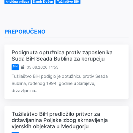
krivična prijava
Damir Došen
Tužilaštvo BiH
PREPORUČENO
Podignuta optužnica protiv zaposlenika
Suda BiH Seada Bublina za korupciju
BiH
05.08.2026 14:55
Tužilaštvo BiH podiglo je optužnicu protiv Seada
Bublina, rođenog 1994. godine u Sarajevu,
državljanina...
Tužilaštvo BiH predložilo pritvor za
državljanina Poljske zbog skrnavljenja
vjerskih objekata u Međugorju