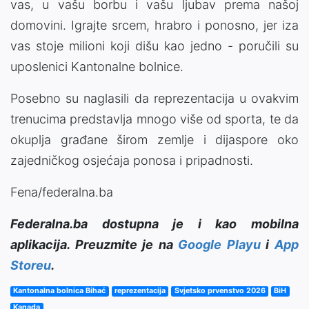
vas, u vašu borbu i vašu ljubav prema našoj
domovini. Igrajte srcem, hrabro i ponosno, jer iza
vas stoje milioni koji dišu kao jedno - poručili su
uposlenici Kantonalne bolnice.
Posebno su naglasili da reprezentacija u ovakvim
trenucima predstavlja mnogo više od sporta, te da
okuplja građane širom zemlje i dijaspore oko
zajedničkog osjećaja ponosa i pripadnosti.
Fena/federalna.ba
Federalna.ba dostupna je i kao mobilna
aplikacija. Preuzmite je na
Google Playu
i
App
Storeu
.
Kantonalna bolnica Bihać
reprezentacija
Svjetsko prvenstvo 2026
BiH
Kanada