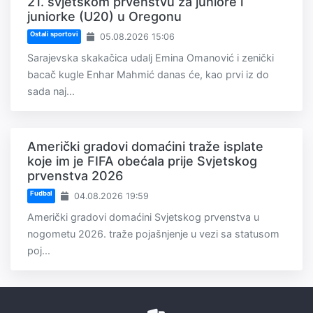
21. svjetskom prvenstvu za juniore i
juniorke (U20) u Oregonu
Ostali sportovi
05.08.2026 15:06
Sarajevska skakačica udalj Emina Omanović i zenički
bacač kugle Enhar Mahmić danas će, kao prvi iz do
sada naj...
Američki gradovi domaćini traže isplate
koje im je FIFA obećala prije Svjetskog
prvenstva 2026
Fudbal
04.08.2026 19:59
Američki gradovi domaćini Svjetskog prvenstva u
nogometu 2026. traže pojašnjenje u vezi sa statusom
poj...