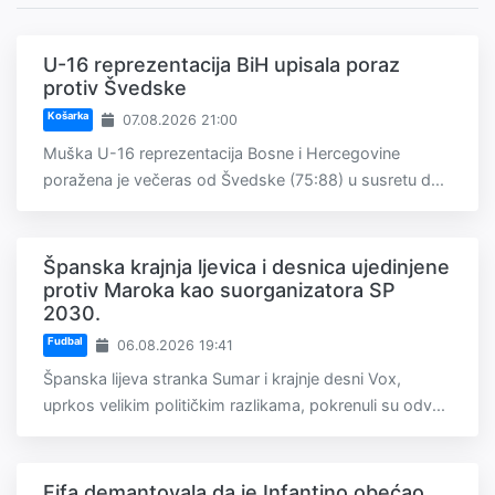
U-16 reprezentacija BiH upisala poraz
protiv Švedske
Košarka
07.08.2026 21:00
Muška U-16 reprezentacija Bosne i Hercegovine
poražena je večeras od Švedske (75:88) u susretu d...
Španska krajnja ljevica i desnica ujedinjene
protiv Maroka kao suorganizatora SP
2030.
Fudbal
06.08.2026 19:41
Španska lijeva stranka Sumar i krajnje desni Vox,
uprkos velikim političkim razlikama, pokrenuli su odv...
Fifa demantovala da je Infantino obećao