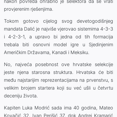
nakon povreda ohrabrio je selektora da se vrati
provjerenim rješenjima.
Tokom gotovo cijelog svog devetogodišnjeg
mandata Dalić je najviše vjerovao sistemima 4-3-3
i 4-2-3-1, a upravo bi jedna od tih formacija
trebala biti osnovni model igre u Sjedinjenim
Američkim Državama, Kanadi i Meksiku.
No, najveća posebnost ove hrvatske selekcije
jeste njena starosna struktura. Hrvatska će biti
među najstarijim reprezentacijama na prvenstvu, s
velikim brojem startera koji su već ušli u četvrtu
deceniju života.
Kapiten Luka Modrić sada ima 40 godina, Mateo
Kovačić 32, Ivan Perišić 37, dok Andrej Kramarić