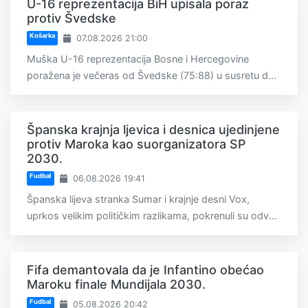
U-16 reprezentacija BiH upisala poraz
protiv Švedske
Košarka
07.08.2026 21:00
Muška U-16 reprezentacija Bosne i Hercegovine
poražena je večeras od Švedske (75:88) u susretu d...
Španska krajnja ljevica i desnica ujedinjene
protiv Maroka kao suorganizatora SP
2030.
Fudbal
06.08.2026 19:41
Španska lijeva stranka Sumar i krajnje desni Vox,
uprkos velikim političkim razlikama, pokrenuli su odv...
Fifa demantovala da je Infantino obećao
Maroku finale Mundijala 2030.
Fudbal
05.08.2026 20:42