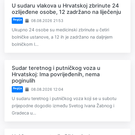
U sudaru vlakova u Hrvatskoj zbrinute 24
ozlijeđene osobe, 12 zadržano na liječenju
Regija
08.08.2026 21:53
Ukupno 24 osobe su medicinski zbrinute u četiri
bolničke ustanove, a 12 ih je zadržano na daljnjem
bolničkom l...
Sudar teretnog i putničkog voza u
Hrvatskoj: Ima povrijeđenih, nema
poginulih
Regija
08.08.2026 12:04
U sudaru teretnog i putničkog voza koji se u subotu
prijepodne dogodio između Svetog Ivana Žabnog i
Gradeca u...