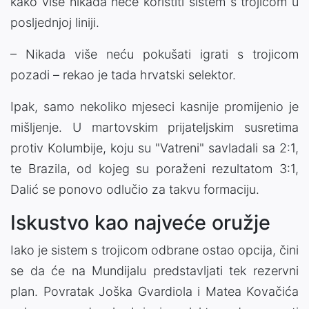
kako više nikada neće koristiti sistem s trojicom u
posljednjoj liniji.
– Nikada više neću pokušati igrati s trojicom
pozadi – rekao je tada hrvatski selektor.
Ipak, samo nekoliko mjeseci kasnije promijenio je
mišljenje. U martovskim prijateljskim susretima
protiv Kolumbije, koju su "Vatreni" savladali sa 2:1,
te Brazila, od kojeg su poraženi rezultatom 3:1,
Dalić se ponovo odlučio za takvu formaciju.
Iskustvo kao najveće oružje
Iako je sistem s trojicom odbrane ostao opcija, čini
se da će na Mundijalu predstavljati tek rezervni
plan. Povratak Joška Gvardiola i Matea Kovačića