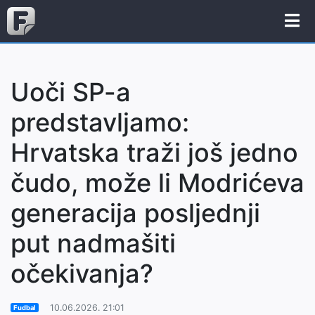
Uoči SP-a
predstavljamo:
Hrvatska traži još jedno
čudo, može li Modrićeva
generacija posljednji
put nadmašiti
očekivanja?
10.06.2026. 21:01
Fudbal