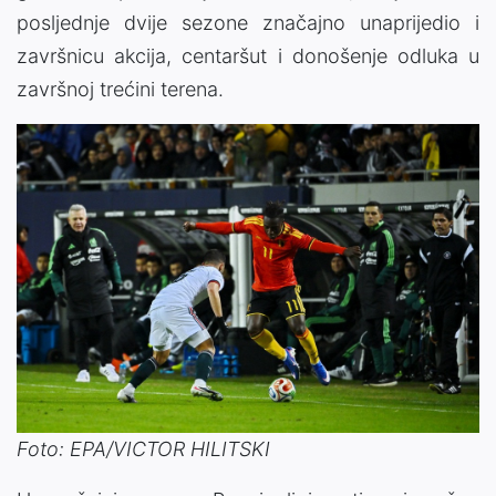
posljednje dvije sezone značajno unaprijedio i
završnicu akcija, centaršut i donošenje odluka u
završnoj trećini terena.
Foto: EPA/VICTOR HILITSKI