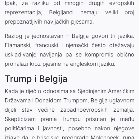
Ipak, za razliku od mnogih drugih evropskih
reprezentacija, Belgijanci nemaju veliki broj
prepoznatljivih navijačkih pjesama.
Razlog je jednostavan – Belgija govori tri jezika.
Flamanski, francuski i njemački često otežavaju
usklađivanje navijanja pa se kompromis obično
pronalazi kroz pjesme na engleskom jeziku.
Trump i Belgija
Kada je riječ o odnosima sa Sjedinjenim Američkim
Državama i Donaldom Trumpom, Belgija uglavnom
dijeli stav većine zapadnoevropskih zemalja.
Skepticizam prema Trumpu prisutan je među
političarima i javnosti, posebno nakon njegove
izjave da je briselsko predgrađe Molenbeek „rupa