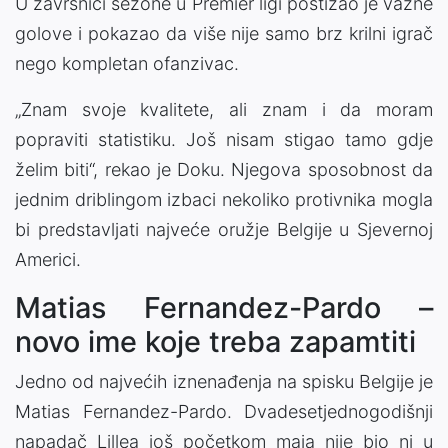
U završnici sezone u Premier ligi postizao je važne
golove i pokazao da više nije samo brz krilni igrač
nego kompletan ofanzivac.
„Znam svoje kvalitete, ali znam i da moram
popraviti statistiku. Još nisam stigao tamo gdje
želim biti“, rekao je Doku. Njegova sposobnost da
jednim driblingom izbaci nekoliko protivnika mogla
bi predstavljati najveće oružje Belgije u Sjevernoj
Americi.
Matias Fernandez-Pardo –
novo ime koje treba zapamtiti
Jedno od najvećih iznenađenja na spisku Belgije je
Matias Fernandez-Pardo. Dvadesetjednogodišnji
napadač Lillea još početkom maja nije bio ni u