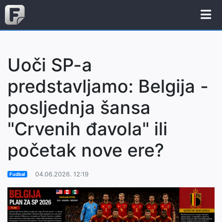
Uoči SP-a
predstavljamo: Belgija -
posljednja šansa
"Crvenih đavola" ili
početak nove ere?
04.06.2026. 12:19
Fudbal