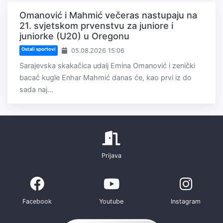
Omanović i Mahmić večeras nastupaju na
21. svjetskom prvenstvu za juniore i
juniorke (U20) u Oregonu
Ostali sportovi
05.08.2026 15:06
Sarajevska skakačica udalj Emina Omanović i zenički
bacač kugle Enhar Mahmić danas će, kao prvi iz do
sada naj...
Prijava
Facebook
Youtube
Instagram