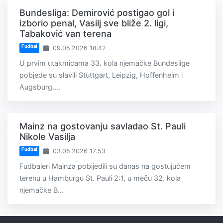
Bundesliga: Demirović postigao gol i
izborio penal, Vasilj sve bliže 2. ligi,
Tabaković van terena
Fudbal
09.05.2026 18:42
U prvim utakmicama 33. kola njemačke Bundeslige
pobjede su slavili Stuttgart, Leipzig, Hoffenheim i
Augsburg....
Mainz na gostovanju savladao St. Pauli
Nikole Vasilja
Fudbal
03.05.2026 17:53
Fudbaleri Mainza pobijedili su danas na gostujućem
terenu u Hamburgu St. Pauli 2:1, u meču 32. kola
njemačke B...