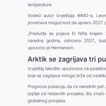
temperature.
Vodeći autor izvještaja WMO-a, Leon
povećava mogućnost da upravo 2027. g
„Predviđa se pojava El Niña krajem
naredna godina, odnosno 2027., bud
upozorio je Hermanson.
Arktik se zagrijava tri p
Izvještaj također upozorava na posebno
koje se zagrijava mnogo brže od ostatka
Prognoze pokazuju da će narednih pet zi
toplije od nedavnih prosjeka, što znači 
globalnog prosjeka.