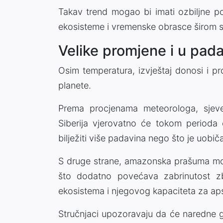
Takav trend mogao bi imati ozbiljne po
ekosisteme i vremenske obrasce širom sv
Velike promjene i u pad
Osim temperatura, izvještaj donosi i p
planete.
Prema procjenama meteorologa, sjever
Siberija vjerovatno će tokom period
bilježiti više padavina nego što je uobič
S druge strane, amazonska prašuma mogl
što dodatno povećava zabrinutost zb
ekosistema i njegovog kapaciteta za apso
Stručnjaci upozoravaju da će naredne go