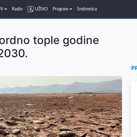
TV
Radio
UŽIVO
Program
Srebrenica
ordno tople godine
2030.
P