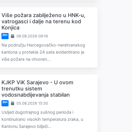
Više požara zabilježeno u HNK-u,
vatrogasci i dalje na terenu kod
Konjica
BiH
06.08.2026 09:16
Na području Hercegovačko-neretvanskog
kantona u protekla 24 sata evidentirano je
više požara na otvoren...
KJKP ViK Sarajevo - U ovom
trenutku sistem
vodosnabdijevanja stabilan
BiH
05.08.2026 15:30
Usljed dugotrajnog sušnog perioda i
kontinuirano visokih temperatura zraka, u
Kantonu Sarajevo bilježi...