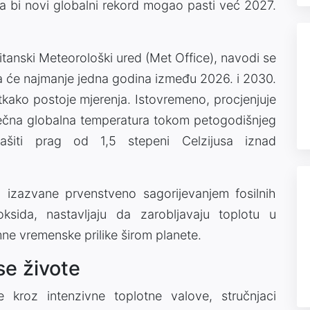
da bi novi globalni rekord mogao pasti već 2027.
itanski Meteorološki ured (Met Office), navodi se
a će najmanje jedna godina između 2026. i 2030.
tkako postoje mjerenja. Istovremeno, procjenjuje
ječna globalna temperatura tokom petogodišnjeg
iti prag od 1,5 stepeni Celzijusa iznad
, izazvane prvenstveno sagorijevanjem fosilnih
oksida, nastavljaju da zarobljavaju toplotu u
mne vremenske prilike širom planete.
se živote
e kroz intenzivne toplotne valove, stručnjaci