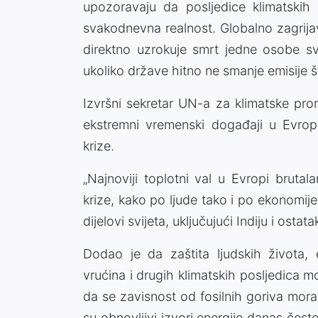
upozoravaju da posljedice klimatskih 
svakodnevna realnost. Globalno zagrija
direktno uzrokuje smrt jedne osobe sva
ukoliko države hitno ne smanje emisije 
Izvršni sekretar UN-a za klimatske prom
ekstremni vremenski događaji u Evropi
krize.
„Najnoviji toplotni val u Evropi brutal
krize, kako po ljude tako i po ekonomije“,
dijelovi svijeta, uključujući Indiju i osta
Dodao je da zaštita ljudskih života,
vrućina i drugih klimatskih posljedica m
da se zavisnost od fosilnih goriva mor
su obnovljivi izvori energije danas često 