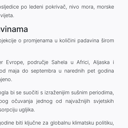
sljedice po ledeni pokrivač, nivo mora, morske
ijeta.
avinama
rojekcije o promjenama u količini padavina širom
 Evrope, područje Sahela u Africi, Aljaska i
a od maja do septembra u narednih pet godina
ajeno.
a bi se suočiti s izraženijim sušnim periodima,
og očuvanja jednog od najvažnijih svjetskih
rpciju ugljika.
dine biti ključne za globalnu klimatsku politiku,