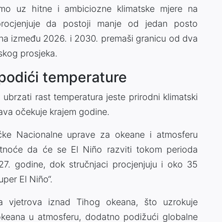
samo uz hitne i ambiciozne klimatske mjere na
rocjenjuje da postoji manje od jedan posto
na između 2026. i 2030. premaši granicu od dva
jskog prosjeka.
podići temperature
ubrzati rast temperatura jeste prirodni klimatski
java očekuje krajem godine.
čke Nacionalne uprave za okeane i atmosferu
tnoće da će se El Niño razviti tokom perioda
. godine, dok stručnjaci procjenjuju i oko 35
per El Niño“.
 vjetrova iznad Tihog okeana, što uzrokuje
 okeana u atmosferu, dodatno podižući globalne