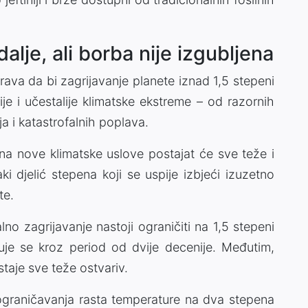
alje, ali borba nije izgubljena
a da bi zagrijavanje planete iznad 1,5 stepeni
je i učestalije klimatske ekstreme – od razornih
ja i katastrofalnih poplava.
na nove klimatske uslove postajat će sve teže i
aki djelić stepena koji se uspije izbjeći izuzetno
te.
no zagrijavanje nastoji ograničiti na 1,5 stepeni
juje se kroz period od dvije decenije. Međutim,
staje sve teže ostvariv.
j ograničavanja rasta temperature na dva stepena