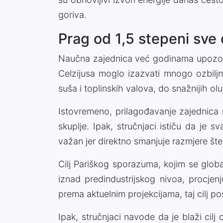
goriva.
Prag od 1,5 stepeni sve d
Naučna zajednica već godinama upozorav
Celzijusa moglo izazvati mnogo ozbiljni
suša i toplinskih valova, do snažnijih olu
Istovremeno, prilagođavanje zajednica 
skuplje. Ipak, stručnjaci ističu da je sv
važan jer direktno smanjuje razmjere šte
Cilj Pariškog sporazuma, kojim se global
iznad predindustrijskog nivoa, procjen
prema aktuelnim projekcijama, taj cilj po
Ipak, stručnjaci navode da je blaži cil