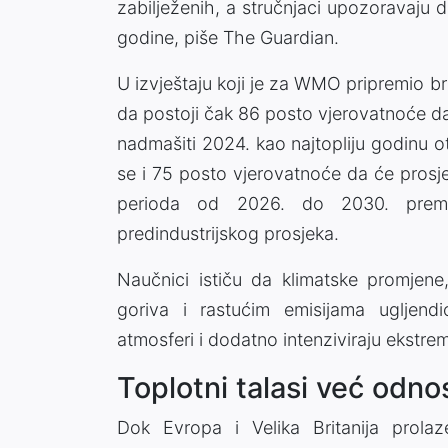
zabilježenih, a stručnjaci upozoravaju 
godine, piše The Guardian.
U izvještaju koji je za WMO pripremio br
da postoji čak 86 posto vjerovatnoće d
nadmašiti 2024. kao najtopliju godinu o
se i 75 posto vjerovatnoće da će pros
perioda od 2026. do 2030. premaš
predindustrijskog prosjeka.
Naučnici ističu da klimatske promjene
goriva i rastućim emisijama ugljendi
atmosferi i dodatno intenziviraju ekstre
Toplotni talasi već odno
Dok Evropa i Velika Britanija prolaz