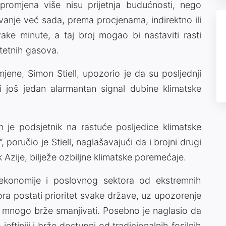
promjena više nisu prijetnja budućnosti, nego
vanje već sada, prema procjenama, indirektno ili
ke minute, a taj broj mogao bi nastaviti rasti
štetnih gasova.
jene, Simon Stiell, upozorio je da su posljednji
 još jedan alarmantan signal dubine klimatske
an je podsjetnik na rastuće posljedice klimatske
 poručio je Stiell, naglašavajući da i brojni drugi
tak Azije, bilježe ozbiljne klimatske poremećaje.
 ekonomije i poslovnog sektora od ekstremnih
ora postati prioritet svake države, uz upozorenje
a mnogo brže smanjivati. Posebno je naglasio da
jeftiniji i brže dostupni od tradicionalnih fosilnih