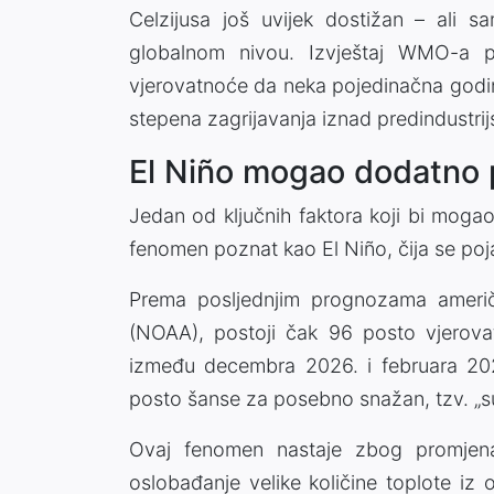
Celzijusa još uvijek dostižan – ali 
globalnom nivou. Izvještaj WMO-a p
vjerovatnoće da neka pojedinačna godi
stepena zagrijavanja iznad predindustri
El Niño mogao dodatno 
Jedan od ključnih faktora koji bi mogao 
fenomen poznat kao El Niño, čija se po
Prema posljednjim prognozama ameri
(NOAA), postoji čak 96 posto vjerova
između decembra 2026. i februara 2027
posto šanse za posebno snažan, tzv. „su
Ovaj fenomen nastaje zbog promjena
oslobađanje velike količine toplote iz