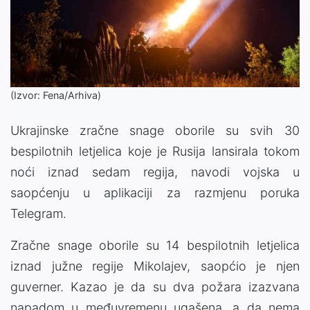
(Izvor: Fena/Arhiva)
Ukrajinske zračne snage oborile su svih 30
bespilotnih letjelica koje je Rusija lansirala tokom
noći iznad sedam regija, navodi vojska u
saopćenju u aplikaciji za razmjenu poruka
Telegram.
Zračne snage oborile su 14 bespilotnih letjelica
iznad južne regije Mikolajev, saopćio je njen
guverner. Kazao je da su dva požara izazvana
napadom u međuvremenu ugašena, a da nema