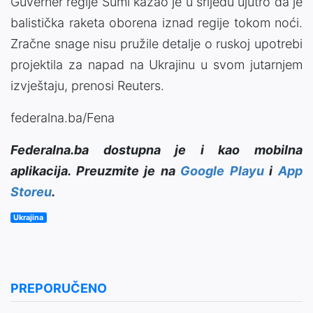
Guverner regije Sumi kazao je u srijedu ujutro da je
balistička raketa oborena iznad regije tokom noći.
Zračne snage nisu pružile detalje o ruskoj upotrebi
projektila za napad na Ukrajinu u svom jutarnjem
izvještaju, prenosi Reuters.
federalna.ba/Fena
Federalna.ba dostupna je i kao mobilna
aplikacija. Preuzmite je na
Google Playu
i
App
Storeu
.
Ukrajina
PREPORUČENO