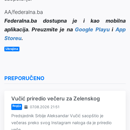
AA/federalna.ba
Federalna.ba dostupna je i kao mobilna
aplikacija. Preuzmite je na
Google Playu
i
App
Storeu
.
Ukrajina
PREPORUČENO
Vučić priredio večeru za Zelenskog
Regija
07.08.2026 21:51
Predsjednik Srbije Aleksandar Vučić saopštio je
večeras preko svog Instagram naloga da je priredio
veče...