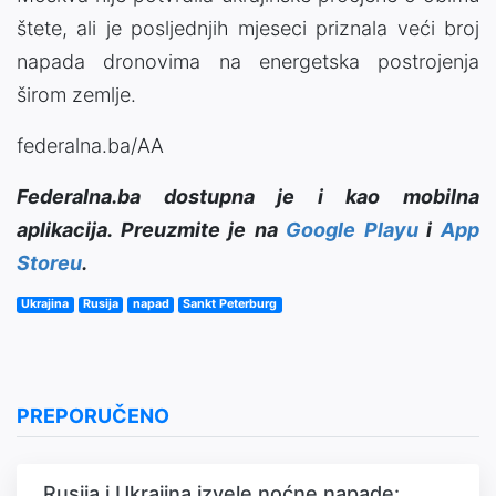
štete, ali je posljednjih mjeseci priznala veći broj
napada dronovima na energetska postrojenja
širom zemlje.
federalna.ba/AA
Federalna.ba dostupna je i kao mobilna
aplikacija. Preuzmite je na
Google Playu
i
App
Storeu
.
Ukrajina
Rusija
napad
Sankt Peterburg
PREPORUČENO
Rusija i Ukrajina izvele noćne napade: