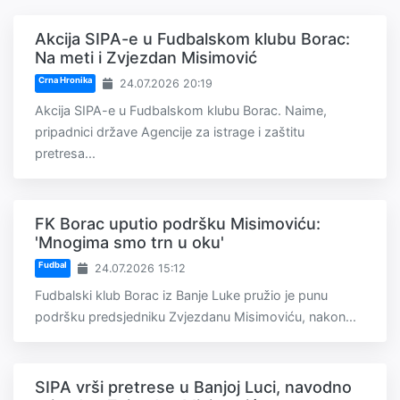
Akcija SIPA-e u Fudbalskom klubu Borac:
Na meti i Zvjezdan Misimović
Crna Hronika
24.07.2026 20:19
Akcija SIPA-e u Fudbalskom klubu Borac. Naime,
pripadnici države Agencije za istrage i zaštitu
pretresa...
FK Borac uputio podršku Misimoviću:
'Mnogima smo trn u oku'
Fudbal
24.07.2026 15:12
Fudbalski klub Borac iz Banje Luke pružio je punu
podršku predsjedniku Zvjezdanu Misimoviću, nakon...
SIPA vrši pretrese u Banjoj Luci, navodno