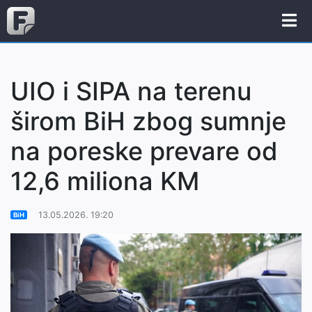
UIO i SIPA na terenu
širom BiH zbog sumnje
na poreske prevare od
12,6 miliona KM
13.05.2026. 19:20
BiH