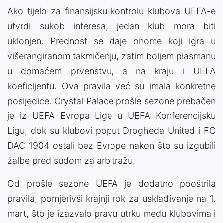
Ako tijelo za finansijsku kontrolu klubova
UEFA-e
utvrdi sukob interesa, jedan klub mora biti
uklonjen. Prednost se daje onome koji igra u
višerangiranom takmičenju, zatim boljem plasmanu
u domaćem prvenstvu, a na kraju i UEFA
koeficijentu. Ova pravila već su imala konkretne
posljedice.
Crystal Palace
prošle sezone prebačen
je iz
UEFA Evropa Lige
u
UEFA Konferencijsku
Ligu
, dok su klubovi poput
Drogheda United
i
FC
DAC 1904
ostali bez Evrope nakon što su izgubili
žalbe pred sudom za arbitražu.
Od prošle sezone UEFA je dodatno pooštrila
pravila, pomjerivši krajnji rok za usklađivanje na 1.
mart, što je izazvalo pravu utrku među klubovima i