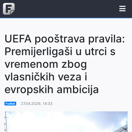
UEFA pooštrava pravila:
Premijerligaši u utrci s
vremenom zbog
vlasničkih veza i
evropskih ambicija
27.04.2026. 14:33
Fudbal