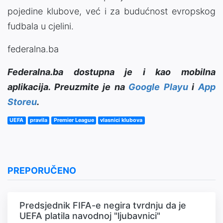
pojedine klubove, već i za budućnost evropskog
fudbala u cjelini.
federalna.ba
Federalna.ba dostupna je i kao mobilna
aplikacija. Preuzmite je na
Google Playu
i
App
Storeu
.
UEFA
pravila
Premier League
vlasnici klubova
PREPORUČENO
Predsjednik FIFA-e negira tvrdnju da je
UEFA platila navodnoj "ljubavnici"