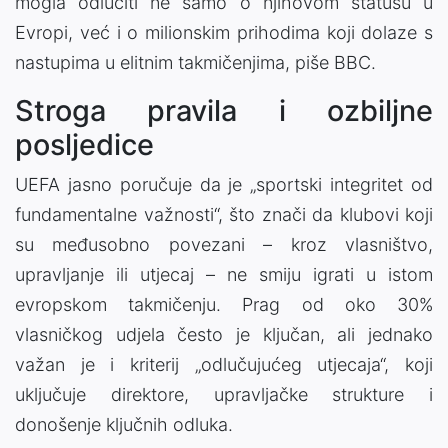
mogla odlučiti ne samo o njihovom statusu u
Evropi, već i o milionskim prihodima koji dolaze s
nastupima u elitnim takmičenjima, piše BBC.
Stroga pravila i ozbiljne
posljedice
UEFA jasno poručuje da je „sportski integritet od
fundamentalne važnosti“, što znači da klubovi koji
su međusobno povezani – kroz vlasništvo,
upravljanje ili utjecaj – ne smiju igrati u istom
evropskom takmičenju. Prag od oko 30%
vlasničkog udjela često je ključan, ali jednako
važan je i kriterij „odlučujućeg utjecaja“, koji
uključuje direktore, upravljačke strukture i
donošenje ključnih odluka.