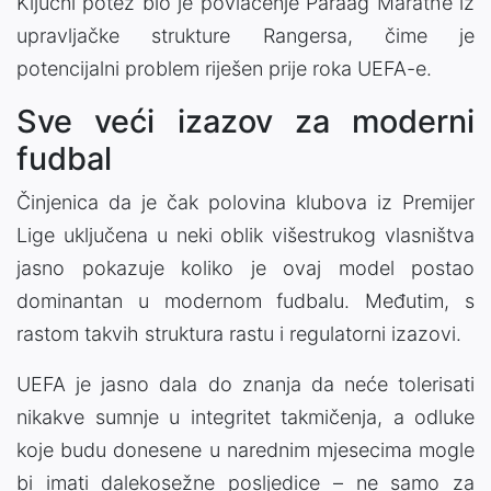
Ključni potez bio je povlačenje
Paraag Marathe
iz
upravljačke strukture Rangersa, čime je
potencijalni problem riješen prije roka UEFA-e.
Sve veći izazov za moderni
fudbal
Činjenica da je čak polovina klubova iz
Premijer
Lige
uključena u neki oblik višestrukog vlasništva
jasno pokazuje koliko je ovaj model postao
dominantan u modernom fudbalu. Međutim, s
rastom takvih struktura rastu i regulatorni izazovi.
UEFA je jasno dala do znanja da neće tolerisati
nikakve sumnje u integritet takmičenja, a odluke
koje budu donesene u narednim mjesecima mogle
bi imati dalekosežne posljedice – ne samo za