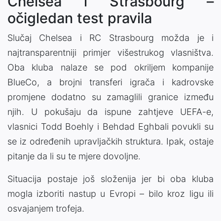
Chelsea i Strasbourg –
očigledan test pravila
Slučaj
Chelsea
i
RC Strasbourg
možda je i
najtransparentniji primjer višestrukog vlasništva.
Oba kluba nalaze se pod okriljem kompanije
BlueCo
, a brojni transferi igrača i kadrovske
promjene dodatno su zamaglili granice između
njih. U pokušaju da ispune zahtjeve UEFA-e,
vlasnici
Todd Boehly
i
Behdad Eghbali
povukli su
se iz određenih upravljačkih struktura. Ipak, ostaje
pitanje da li su te mjere dovoljne.
Situacija postaje još složenija jer bi oba kluba
mogla izboriti nastup u Evropi – bilo kroz ligu ili
osvajanjem trofeja.