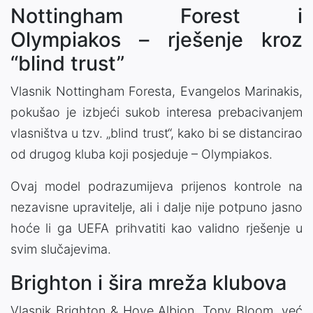
Nottingham Forest i
Olympiakos – rješenje kroz
“blind trust”
Vlasnik
Nottingham Foresta
,
Evangelos Marinakis
,
pokušao je izbjeći sukob interesa prebacivanjem
vlasništva u tzv. „blind trust“, kako bi se distancirao
od drugog kluba koji posjeduje –
Olympiakos
.
Ovaj model podrazumijeva prijenos kontrole na
nezavisne upravitelje, ali i dalje nije potpuno jasno
hoće li ga UEFA prihvatiti kao validno rješenje u
svim slučajevima.
Brighton i šira mreža klubova
Vlasnik
Brighton & Hove Albion
,
Tony Bloom
, već