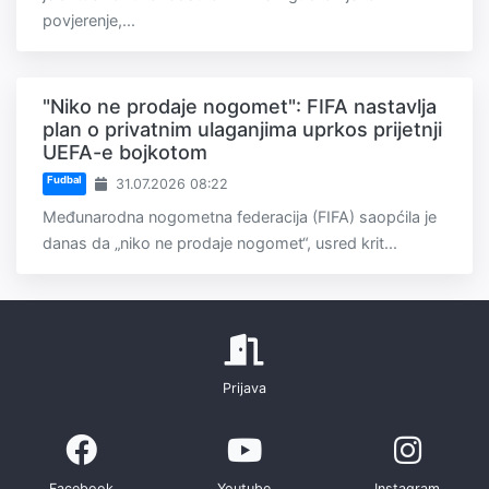
povjerenje,...
"Niko ne prodaje nogomet": FIFA nastavlja
plan o privatnim ulaganjima uprkos prijetnji
UEFA-e bojkotom
Fudbal
31.07.2026 08:22
Međunarodna nogometna federacija (FIFA) saopćila je
danas da „niko ne prodaje nogomet“, usred krit...
Prijava
Facebook
Youtube
Instagram