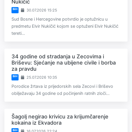
Nukičić
BiH
30.07.2026 15:25
Sud Bosne i Hercegovine potvrdio je optužnicu u
predmetu Elvir Nukičić kojom se optuženi Elvir Nukičić
tereti...
34 godine od stradanja u Zecovima i
Briševu: Sjećanje na ubijene civile i borba
za pravdu
BiH
25.07.2026 10:35
Porodice žrtava iz prijedorskih sela Zecovi i Briševo
obilježavaju 34 godine od počinjenih ratnih zloči...
Šagolj negirao krivicu za krijumčarenje
kokaina iz Ekvadora
BiH
16.07.2026 22:24