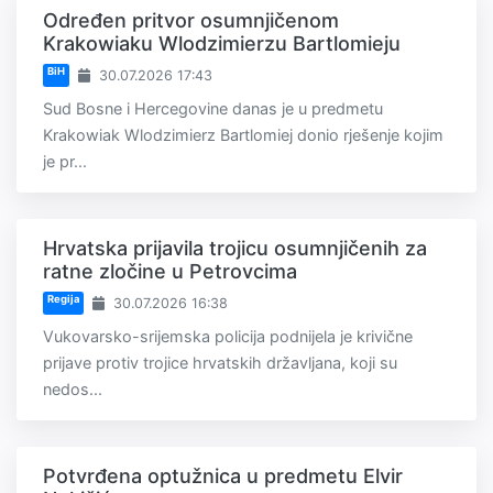
Određen pritvor osumnjičenom
Krakowiaku Wlodzimierzu Bartlomieju
BiH
30.07.2026 17:43
Sud Bosne i Hercegovine danas je u predmetu
Krakowiak Wlodzimierz Bartlomiej donio rješenje kojim
je pr...
Hrvatska prijavila trojicu osumnjičenih za
ratne zločine u Petrovcima
Regija
30.07.2026 16:38
Vukovarsko-srijemska policija podnijela je krivične
prijave protiv trojice hrvatskih državljana, koji su
nedos...
Potvrđena optužnica u predmetu Elvir