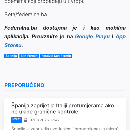
boemima koji propadaju u Evropi.
Beta/federalna.ba
Federalna.ba dostupna je i kao mobilna
aplikacija. Preuzmite je na
Google Playu
i
App
Storeu
.
Španija
San Fermin
Festival San Fermin
PREPORUČENO
Španija zaprijetila Italiji protumjerama ako
ne ukine granične kontrole
Svijet
07.08.2026 13:47
Španija je zaprijetila uvođenjem "proporcionalnih mjera"