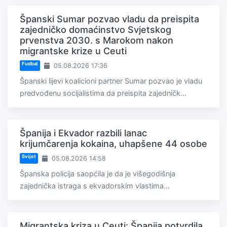
Španski Sumar pozvao vladu da preispita
zajedničko domaćinstvo Svjetskog
prvenstva 2030. s Marokom nakon
migrantske krize u Ceuti
Fudbal
05.08.2026 17:36
Španski lijevi koalicioni partner Sumar pozvao je vladu
predvođenu socijalistima da preispita zajedničk...
Španija i Ekvador razbili lanac
krijumčarenja kokaina, uhapšene 44 osobe
Svijet
05.08.2026 14:58
Španska policija saopćila je da je višegodišnja
zajednička istraga s ekvadorskim vlastima...
Migrantska kriza u Ceuti: Španija potvrdila