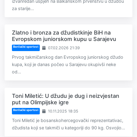
izvanredan uspjeh na Balkanskom prvenstvu u džudou
za starije...
Zlatno i bronza za džudistkinje BiH na
Evropskom juniorskom kupu u Sarajevu
Borilački sportovi
07.02.2026 21:39
Prvog takmičarskog dan Evropskog juniorskog džudo
kupa, koji je danas počeo u Sarajevu okupivši neke
od...
Toni Miletić: U džudu je dug i neizvjestan
put na Olimpijske igre
Borilački sportovi
10.11.2025 18:35
Toni Miletić je bosanskohercegovački reprezentativac,
džudista koji se takmiči u kategoriji do 90 kg. Osvojio...