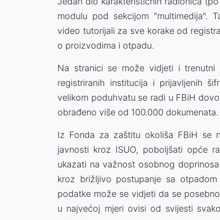
Jedan dio karakterističnih radionica (p
modulu pod sekcijom "multimedija". Ta
video tutorijali za sve korake od regis
o proizvodima i otpadu.
Na stranici se može vidjeti i trenutni
registriranih institucija i prijavljeni
velikom poduhvatu se radi u FBiH dovol
obrađeno više od 100.000 dokumenata.
Iz Fonda za zaštitu okoliša FBiH se 
javnosti kroz ISUO, poboljšati opće ra
ukazati na važnost osobnog doprinosa i
kroz brižljivo postupanje sa otpadom 
podatke može se vidjeti da se posebno 
u najvećoj mjeri ovisi od svijesti svak