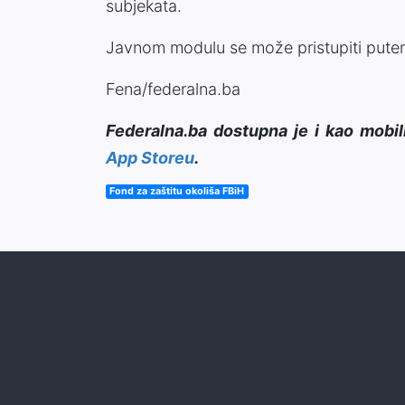
subjekata.
Javnom modulu se može pristupiti pute
Fena/federalna.ba
Federalna.ba dostupna je i kao mobil
App Storeu
.
Fond za zaštitu okoliša FBiH