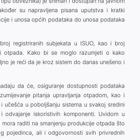
o tipu obveznika) je sniman i dostupan na javnom
kođer su napravljena pisana uputstva i kratki
tracije i unosa općih podataka do unosa podataka
 broj registriranih subjekata u ISUO, kao i broj
h šifri otpada. Kako bi se moglo razumjeti o kako
jno je reći da je kroz sistem do danas unešeno i
nadaju da će, osiguranje dostupnosti podataka
zumijevanje pitanja upravljanja otpadom, kao i
 učešća u poboljšanju sistema u svakoj sredini
i odvajanje iskoristivih komponenti. Uvidom u
mora raditi na smanjenju produkcije otpada što
og pojedinca, ali i odgovornosti svih privrednih