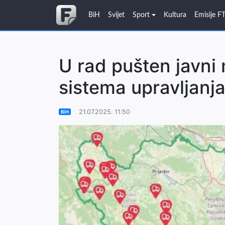
BiH
Svijet
Sport
Kultura
Emisije F
U rad pušten javni
sistema upravljanj
21.07.2025. 11:50
BiH