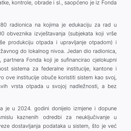
ke, kontrole, obrade i sl., saopćeno je iz Fonda
0 radionica na kojima je edukaciju za rad u
 obveznika izvještavanja (subjekata koji vrše
še produkciju otpada i upravljanje otpadom) i
ržavnog do lokalnog nivoa. Jedan dio radionica,
partnera Fonda koji je sufinancirao cjelokupni
st sistema za federalne institucije, kantone i
vo ove institucije obuče koristiti sistem kao svoj,
vih vrsta otpada u svojoj nadležnosti, a bez
ma je u 2024. godini donijelo izmjene i dopune
islu kaznenih odredbi za neuključivanje u
veze dostavljanja podataka u sistem, što je već