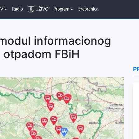
TV
Radio
UŽIVO
Program
Srebrenica
 modul informacionog
a otpadom FBiH
P