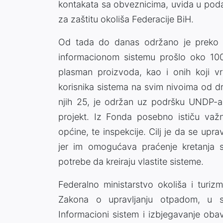
kontakata sa obveznicima, uvida u podat
za zaštitu okoliša Federacije BiH.
Od tada do danas održano je preko 8
informacionom sistemu prošlo oko 1000
plasman proizvoda, kao i onih koji vr
korisnika sistema na svim nivoima od d
njih 25, je održan uz podršku UNDP-a, 
projekt. Iz Fonda posebno ističu važno
općine, te inspekcije. Cilj je da se upra
jer im omogućava praćenje kretanja s
potrebe da kreiraju vlastite sisteme.
Federalno ministarstvo okoliša i turiz
Zakona o upravljanju otpadom, u sm
Informacioni sistem i izbjegavanje oba