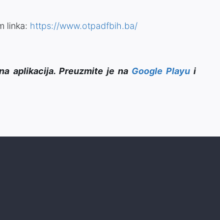
m linka:
https://www.otpadfbih.ba/
na aplikacija. Preuzmite je na
Google Playu
i