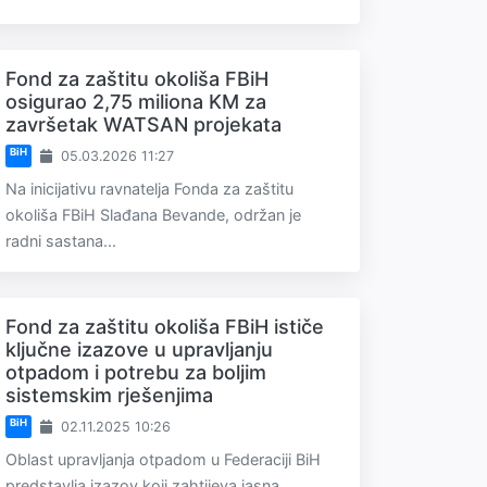
Fond za zaštitu okoliša FBiH
osigurao 2,75 miliona KM za
završetak WATSAN projekata
BiH
05.03.2026 11:27
Na inicijativu ravnatelja Fonda za zaštitu
okoliša FBiH Slađana Bevande, održan je
radni sastana...
Fond za zaštitu okoliša FBiH ističe
ključne izazove u upravljanju
otpadom i potrebu za boljim
sistemskim rješenjima
BiH
02.11.2025 10:26
Oblast upravljanja otpadom u Federaciji BiH
predstavlja izazov koji zahtijeva jasna