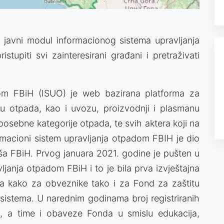
o javni modul informacionog sistema upravljanja
upiti svi zainteresirani građani i pretraživati
dom FBiH (ISUO) je web bazirana platforma za
u otpada, kao i uvozu, proizvodnji i plasmanu
posebne kategorije otpada, te svih aktera koji na
formacioni sistem upravljanja otpadom FBIH je dio
ša FBiH. Prvog januara 2021. godine je pušten u
ljanja otpadom FBiH i to je bila prva izvještajna
a kako za obveznike tako i za Fond za zaštitu
 sistema. U narednim godinama broj registriranih
o, a time i obaveze Fonda u smislu edukacija,