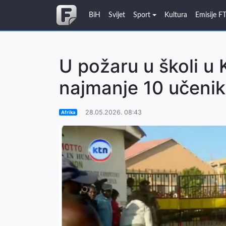
BiH
Svijet
Sport
Kultura
Emisije F
U požaru u školi u 
najmanje 10 učeni
28.05.2026. 08:43
Afrika