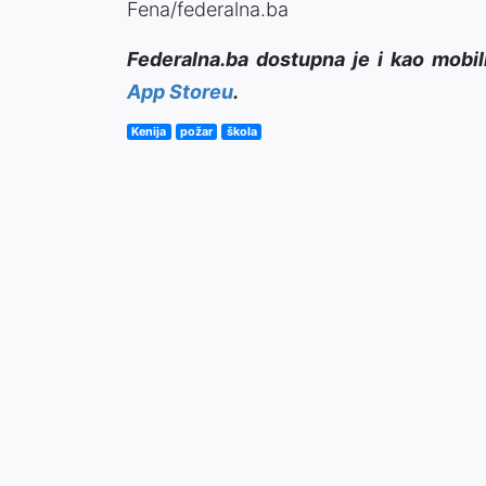
Fena/federalna.ba
Federalna.ba dostupna je i kao mobil
App Storeu
.
Kenija
požar
škola