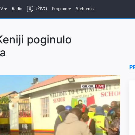
TV
Radio
UŽIVO
Program
Srebrenica
Keniji poginulo
ka
P