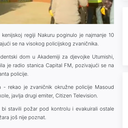
enijskoj regiji Nakuru poginulo je najmanje 10
vajući se na visokog policijskog zvaničnika.
udentski dom u Akademiji za djevojke Utumishi,
vila je radio stanica Capital FM, pozivajući se na
ta policije.
a - rekao je zvaničnik okružne policije Masoud
le, javlja drugi emiter, Citizen Television.
o bi stavili požar pod kontrolu i evakuirali ostale
ara još nije poznat.