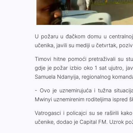
U požaru u đačkom domu u centralnoj k
učenika, javili su mediji u četvrtak, pozi
Timovi hitne pomoći pretraživali su st
gdje je požar izbio oko 1 sat ujutro, ja
Samuela Ndanyija, regionalnog komandan
- Ovo je uznemirujuća i tužna situacij
Mwinyi uznemirenim roditeljima ispred ško
Vatrogasci i policajci su se raširili kak
učenike, dodao je Capital FM. Uzrok pož