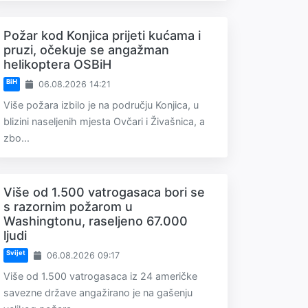
Požar kod Konjica prijeti kućama i
pruzi, očekuje se angažman
helikoptera OSBiH
BiH
06.08.2026 14:21
Više požara izbilo je na području Konjica, u
blizini naseljenih mjesta Ovčari i Živašnica, a
zbo...
Više od 1.500 vatrogasaca bori se
s razornim požarom u
Washingtonu, raseljeno 67.000
ljudi
Svijet
06.08.2026 09:17
Više od 1.500 vatrogasaca iz 24 američke
savezne države angažirano je na gašenju