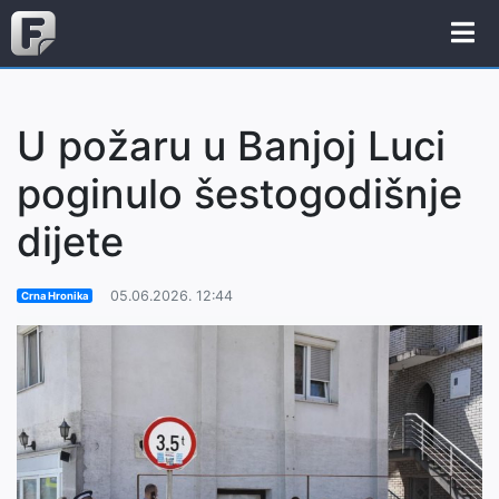
U požaru u Banjoj Luci
poginulo šestogodišnje
dijete
05.06.2026. 12:44
Crna Hronika