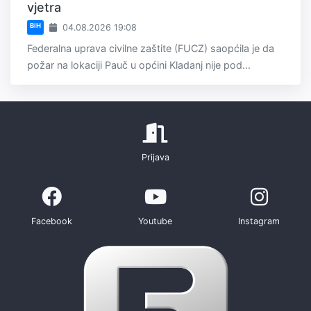
vjetra
BiH
04.08.2026 19:08
Federalna uprava civilne zaštite (FUCZ) saopćila je da
požar na lokaciji Pauč u općini Kladanj nije pod...
Prijava
Facebook
Youtube
Instagram