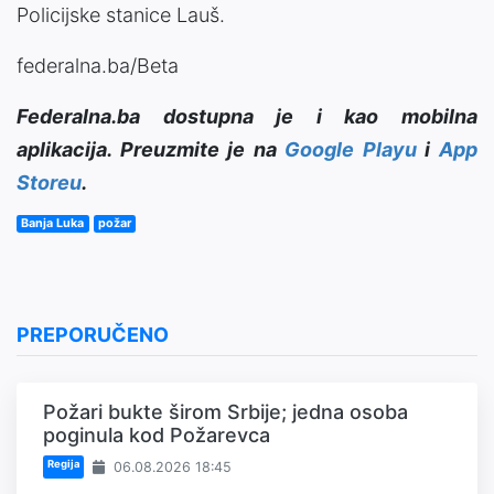
Policijske stanice Lauš.
federalna.ba/Beta
Federalna.ba dostupna je i kao mobilna
aplikacija. Preuzmite je na
Google Playu
i
App
Storeu
.
Banja Luka
požar
PREPORUČENO
Požari bukte širom Srbije; jedna osoba
poginula kod Požarevca
Regija
06.08.2026 18:45