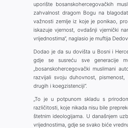
uporište bosanskohercegovačkih musli
zahvalnost dragom Bogu na blagodatim
važnosti zemlje iz koje je ponikao, pr
iskazuje vjernost, ovdašnji vjernički n
vrijednostima“, naglasio je muftija Dedov
Dodao je da su dovišta u Bosni i Herceg
gdje se susreću sve generacije m
„bosanskohercegovački muslimani autoh
razvijali svoju duhovnost, pismenost, 
drugih i koegzistenciji“.
„To je u potpunom skladu s prirodom
različitosti, koje nikada nisu bile prepr
štetnim ideologijama. U današnjem uzbu
vrijednostima, gdje se svako biće vrednu