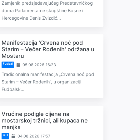
Zamjenik predsjedavajućeg Predstavničkog
doma Parlamentarne skupštine Bosne i
Hercegovine Denis Zvizdić...
Manifestacija 'Crvena noć pod
Starim – Večer Rođenih' održana u
Mostaru
Fudbal
05.08.2026 16:23
Tradicionalna manifestacija „Crvena noć pod
Starim – Večer Rođenih“, u organizaciji
Fudbalsk...
Vrućine podigle cijene na
mostarskoj tržnici, ali kupaca ne
manjka
BiH
04.08.2026 17:57