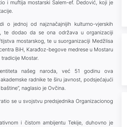
io i muftija mostarski Salem-ef. Dedović, koji je
acije.
i o jednoj od najznačajnijih kulturno-vjerskih
i, te dodao da se ona održava u organizaciji
tijstva mostarskog, te u suorganizaciji Medžlisa
g centra BiH, Karađoz-begove medrese u Mostaru
 tradicije Mostar.
identiteta našeg naroda, već 51 godinu ova
 i akademske radnike te širu javnost, podsjećajući
baštine“, naglasio je Ovčina.
ratio se u svojstvu predsjednika Organizacionog
rativnom i čistom ambijentu Tekije, duhovno je