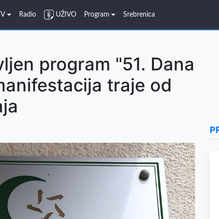
TV
Radio
UŽIVO
Program
Srebrenica
ljen program "51. Dana
manifestacija traje od
aja
P