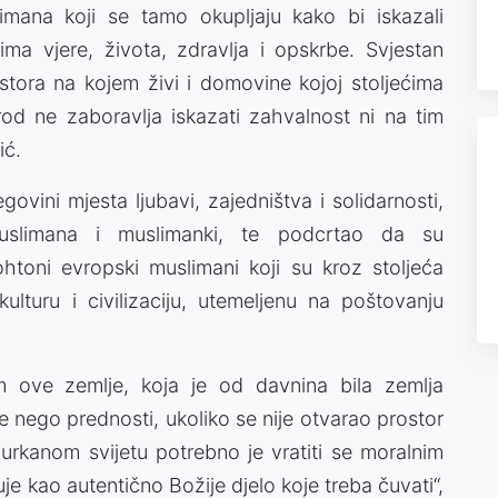
mana koji se tamo okupljaju kako bi iskazali
a vjere, života, zdravlja i opskrbe. Svjestan
ostora na kojem živi i domovine kojoj stoljećima
arod ne zaboravlja iskazati zahvalnost ni na tim
ić.
ovini mjesta ljubavi, zajedništva i solidarnosti,
uslimana i muslimanki, te podcrtao da su
toni evropski muslimani koji su kroz stoljeća
kulturu i civilizaciju, utemeljenu na poštovanju
 ove zemlje, koja je od davnina bila zemlja
eke nego prednosti, ukoliko se nije otvarao prostor
rkanom svijetu potrebno je vratiti se moralnim
je kao autentično Božije djelo koje treba čuvati“,