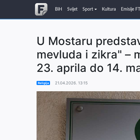
BiH
Svijet
Sport
Kultura
Emisije F
U Mostaru predstav
mevluda i zikra" – 
23. aprila do 14. m
21.04.2026. 13:15
Religija