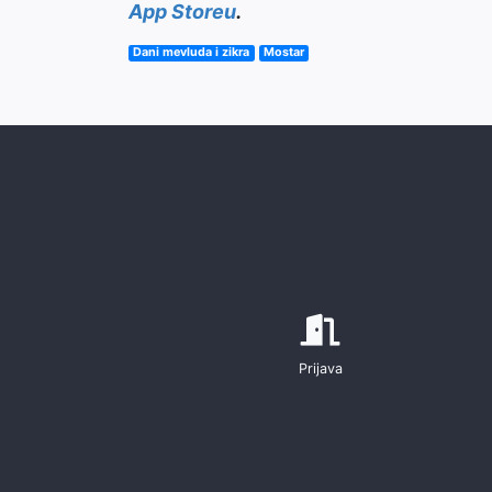
App Storeu
.
Dani mevluda i zikra
Mostar
Prijava