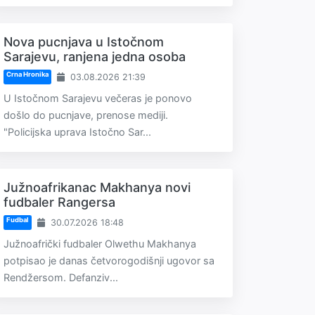
Nova pucnjava u Istočnom
Sarajevu, ranjena jedna osoba
Crna Hronika
03.08.2026 21:39
U Istočnom Sarajevu večeras je ponovo
došlo do pucnjave, prenose mediji.
"Policijska uprava Istočno Sar...
Južnoafrikanac Makhanya novi
fudbaler Rangersa
Fudbal
30.07.2026 18:48
Južnoafrički fudbaler Olwethu Makhanya
potpisao je danas četvorogodišnji ugovor sa
Rendžersom. Defanziv...