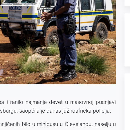
a i ranilo najmanje devet u masovnoj pucnjavi
burgu, saopćila je danas južnoafrička policija.
mnjičenih bilo u minibusu u Clevelandu, naselju u