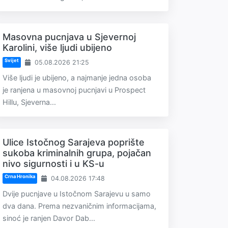
Masovna pucnjava u Sjevernoj
Karolini, više ljudi ubijeno
Svijet
05.08.2026 21:25
Više ljudi je ubijeno, a najmanje jedna osoba
je ranjena u masovnoj pucnjavi u Prospect
Hillu, Sjeverna...
Ulice Istočnog Sarajeva poprište
sukoba kriminalnih grupa, pojačan
nivo sigurnosti i u KS-u
Crna Hronika
04.08.2026 17:48
Dvije pucnjave u Istočnom Sarajevu u samo
dva dana. Prema nezvaničnim informacijama,
sinoć je ranjen Davor Dab...