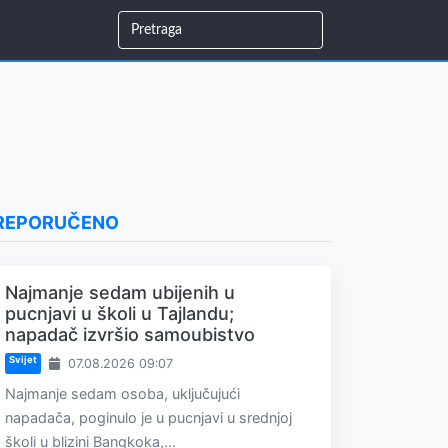
REPORUČENO
Najmanje sedam ubijenih u
pucnjavi u školi u Tajlandu;
napadač izvršio samoubistvo
Svijet
07.08.2026 09:07
Najmanje sedam osoba, uključujući
napadača, poginulo je u pucnjavi u srednjoj
školi u blizini Bangkoka,...