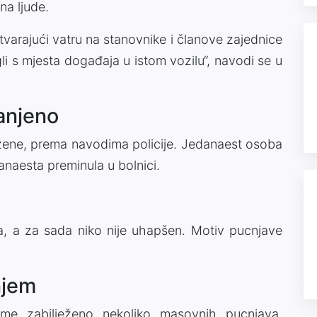
na ljude.
tvarajući vatru na stanovnike i članove zajednice
gli s mjesta događaja u istom vozilu“, navodi se u
anjeno
žene, prema navodima policije. Jedanaest osoba
anaesta preminula u bolnici.
a, a za sada niko nije uhapšen. Motiv pucnjave
njem
jeme zabilježeno nekoliko masovnih pucnjava,