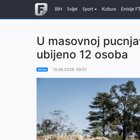
BiH
Svijet
Sport
Kultura
Emisije F
U masovnoj pucnja
ubijeno 12 osoba
10.06.2026. 09:51
Afrika