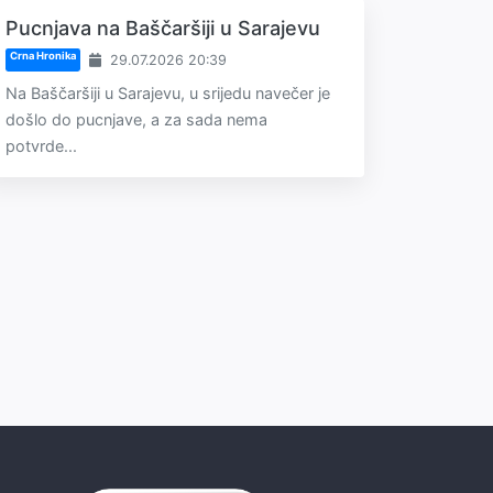
Pucnjava na Baščaršiji u Sarajevu
Crna Hronika
29.07.2026 20:39
Na Baščaršiji u Sarajevu, u srijedu navečer je
došlo do pucnjave, a za sada nema
potvrde...