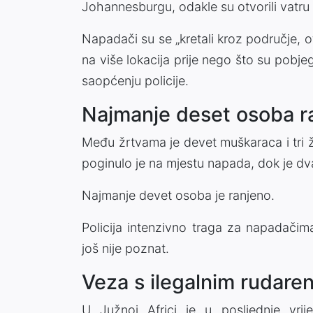
Johannesburgu, odakle su otvorili vatru 
Napadači su se „kretali kroz područje, o
na više lokacija prije nego što su pobje
saopćenju policije.
Najmanje deset osoba r
Među žrtvama je devet muškaraca i tri 
poginulo je na mjestu napada, dok je dv
Najmanje devet osoba je ranjeno.
Policija intenzivno traga za napadačim
još nije poznat.
Veza s ilegalnim rudare
U Južnoj Africi je u posljednje vri