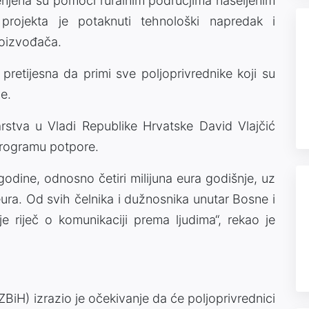
ijenjena su pomoći ruralnim područjima naseljenim
 projekta je potaknuti tehnološki napredak i
roizvođača.
 pretijesna da primi sve poljoprivrednike koji su
je.
barstva u Vladi Republike Hrvatske David Vlajčić
 programu potpore.
godine, odnosno četiri milijuna eura godišnje, uz
ra. Od svih čelnika i dužnosnika unutar Bosne i
 riječ o komunikaciji prema ljudima“, rekao je
iH) izrazio je očekivanje da će poljoprivrednici