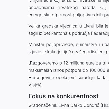
Milijuni eura koji stižu iz Hrvatske nam
pripadnicima hrvatskog naroda. Cilj
energetsku otpornost poljoprivrednih p
Velika gradska vijećnica u Livnu bila je
stigli iz pet kantona s područja Federaci
Ministar poljoprivrede, šumarstva i ri
izjavio je kako je riječ o višegodišnjem
„Razgovaramo o 12 milijuna eura za tri 
maksimalan iznos potpore do 100.000 eu
Hercegovine očekujem suradnju kada je
Vlajčić.
Fokus na konkurentnost
Gradonačelnik Livna Darko Čondrić (HDZB