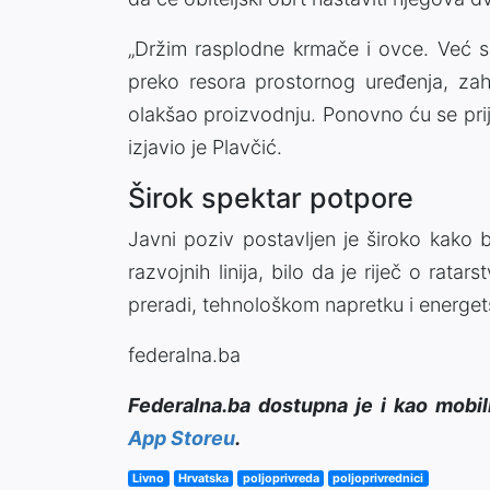
„Držim rasplodne krmače i ovce. Već s
preko resora prostornog uređenja, zahv
olakšao proizvodnju. Ponovno ću se prija
izjavio je Plavčić.
Širok spektar potpore
Javni poziv postavljen je široko kako b
razvojnih linija, bilo da je riječ o ratar
preradi, tehnološkom napretku i energet
federalna.ba
Federalna.ba dostupna je i kao mobil
App Storeu
.
Livno
Hrvatska
poljoprivreda
poljoprivrednici