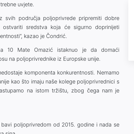
otrebne uvjete.
iz svih područja poljoprivrede pripremiti dobre
 i ostvariti sredstva koja će sigurno doprinijeti
ntnosti“, kazao je Čondrić.
ona 10 Mate Omazić istaknuo je da domaći
su na poljoprivrednike iz Europske unije.
 nedostaje komponenta konkurentnosti. Nemamo
ije kao što imaju naše kolege poljoprivrednici s
nastupamo na istom tržištu, zbog čega nam je
 bavi poljoprivredom od 2015. godine i nada se
va sina.