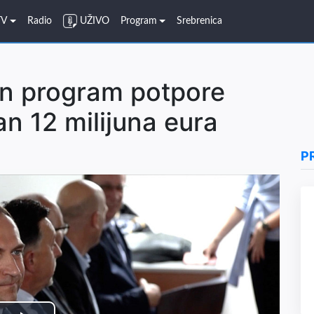
TV
Radio
UŽIVO
Program
Srebrenica
en program potpore
an 12 milijuna eura
P