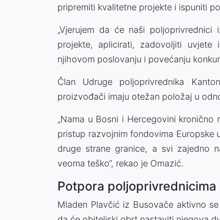
pripremiti kvalitetne projekte i ispuniti p
„Vjerujem da će naši poljoprivrednici 
projekte, aplicirati, zadovoljiti uvjete
njihovom poslovanju i povećanju konkure
Član Udruge poljoprivrednika Kant
proizvođači imaju otežan položaj u odno
„Nama u Bosni i Hercegovini kronično
pristup razvojnim fondovima Europske un
druge strane granice, a svi zajedno 
veoma teško“, rekao je Omazić.
Potpora poljoprivrednicima
Mladen Plavčić iz Busovače aktivno se
da će obiteljski obrt nastaviti njegova d