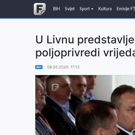
BiH
Svijet
Sport
Kultura
Emisije F
U Livnu predstavlj
poljoprivredi vrijed
08.05.2026. 17:13
BiH