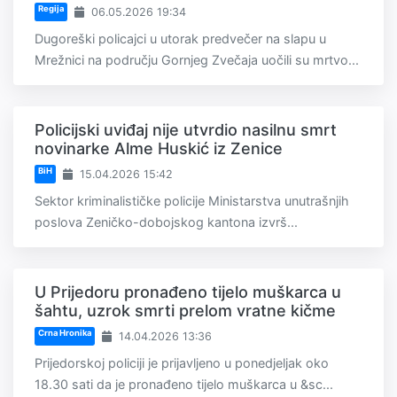
Regija
06.05.2026 19:34
Dugoreški policajci u utorak predvečer na slapu u
Mrežnici na području Gornjeg Zvečaja uočili su mrtvo...
Policijski uviđaj nije utvrdio nasilnu smrt
novinarke Alme Huskić iz Zenice
BiH
15.04.2026 15:42
Sektor kriminalističke policije Ministarstva unutrašnjih
poslova Zeničko-dobojskog kantona izvrš...
U Prijedoru pronađeno tijelo muškarca u
šahtu, uzrok smrti prelom vratne kičme
Crna Hronika
14.04.2026 13:36
Prijedorskoj policiji je prijavljeno u ponedjeljak oko
18.30 sati da je pronađeno tijelo muškarca u &sc...