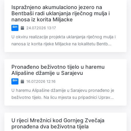
Ispražnjeno akumulaciono jezero na
Bentbaši radi uklanjanja riječnog mulja i
nanosa iz korita Miljacke
BiH
24.07.2026 13:17
U okviru realizacije projekta uklanjanja riječnog mulja i
nanosa iz korita rijeke Miljacke na lokalitetu Bentb...
Pronađeno beživotno tijelo u haremu
Alipašine džamije u Sarajevu
BiH
16.07.2026 12:16
U haremu Alipašine džamije u Sarajevu pronađeno je
beživotno tijelo. Na licu mjesta su pripadnici Uprav...
U rijeci Mrežnici kod Gornjeg Zvečaja
pronađena dva beživotna tijela