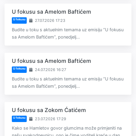
U fokusu sa Amelom Baftićem
U fokusu
27.07.2026 17:23
Budite u toku s aktuelnim temama uz emisiju ‘’U fokusu
sa Amelom Baftićem’’, ponedjelj...
U fokusu sa Amelom Baftićem
U fokusu
24.07.2026 16:27
Budite u toku s aktuelnim temama uz emisiju ‘’U fokusu
sa Amelom Baftićem’’, ponedjelj...
U fokusu sa Zokom Ćatićem
U fokusu
23.07.2026 17:29
Kako se Hamletov govor glumcima može primjeniti na
našu svakodnevnicu, ono je čime voditelj kreće u dan...