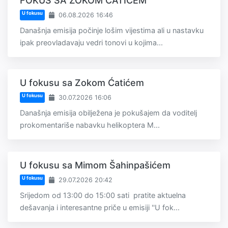
FOKUS SA ZOKOM ĆATIĆEM
U fokusu
06.08.2026 16:46
Današnja emisija počinje lošim vijestima ali u nastavku
ipak preovladavaju vedri tonovi u kojima...
U fokusu sa Zokom Ćatićem
U fokusu
30.07.2026 16:06
Današnja emisija obilježena je pokušajem da voditelj
prokomentariše nabavku helikoptera M...
U fokusu sa Mimom Šahinpašićem
U fokusu
29.07.2026 20:42
Srijedom od 13:00 do 15:00 sati pratite aktuelna
dešavanja i interesantne priče u emisiji ''U fok...