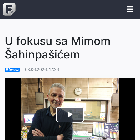
U fokusu sa Mimom
Šahinpašićem
03.06.2026. 17:26
U fokusu
Play
Video