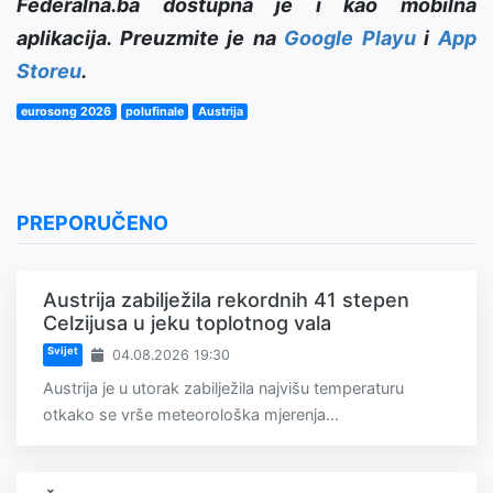
Federalna.ba dostupna je i kao mobilna
aplikacija. Preuzmite je na
Google Playu
i
App
Storeu
.
eurosong 2026
polufinale
Austrija
PREPORUČENO
Austrija zabilježila rekordnih 41 stepen
Celzijusa u jeku toplotnog vala
Svijet
04.08.2026 19:30
Austrija je u utorak zabilježila najvišu temperaturu
otkako se vrše meteorološka mjerenja...