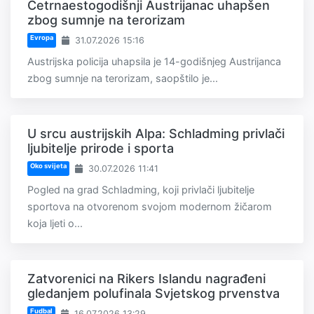
Četrnaestogodišnji Austrijanac uhapšen
zbog sumnje na terorizam
Evropa
31.07.2026 15:16
Austrijska policija uhapsila je 14-godišnjeg Austrijanca
zbog sumnje na terorizam, saopštilo je...
U srcu austrijskih Alpa: Schladming privlači
ljubitelje prirode i sporta
Oko svijeta
30.07.2026 11:41
Pogled na grad Schladming, koji privlači ljubitelje
sportova na otvorenom svojom modernom žičarom
koja ljeti o...
Zatvorenici na Rikers Islandu nagrađeni
gledanjem polufinala Svjetskog prvenstva
Fudbal
16.07.2026 13:29