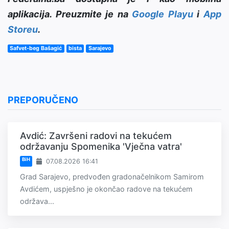
aplikacija. Preuzmite je na
Google Playu
i
App
Storeu
.
Safvet-beg Bašagić
bista
Sarajevo
PREPORUČENO
Avdić: Završeni radovi na tekućem
održavanju Spomenika 'Vječna vatra'
BiH
07.08.2026 16:41
Grad Sarajevo, predvođen gradonačelnikom Samirom
Avdićem, uspješno je okončao radove na tekućem
održava...