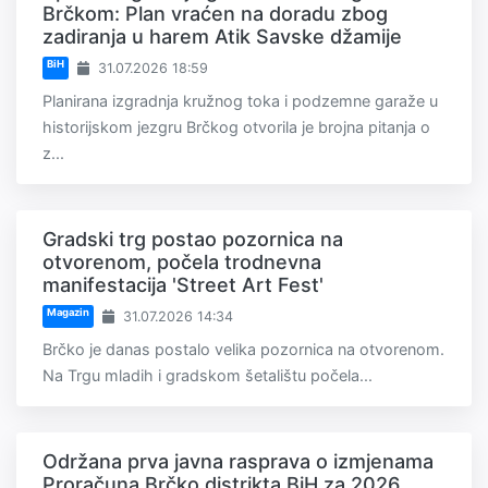
Brčkom: Plan vraćen na doradu zbog
zadiranja u harem Atik Savske džamije
BiH
31.07.2026 18:59
Planirana izgradnja kružnog toka i podzemne garaže u
historijskom jezgru Brčkog otvorila je brojna pitanja o
z...
Gradski trg postao pozornica na
otvorenom, počela trodnevna
manifestacija 'Street Art Fest'
Magazin
31.07.2026 14:34
Brčko je danas postalo velika pozornica na otvorenom.
Na Trgu mladih i gradskom šetalištu počela...
Održana prva javna rasprava o izmjenama
Proračuna Brčko distrikta BiH za 2026.