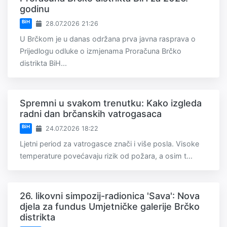
godinu
BiH
28.07.2026 21:26
U Brčkom je u danas održana prva javna rasprava o
Prijedlogu odluke o izmjenama Proračuna Brčko
distrikta BiH...
Spremni u svakom trenutku: Kako izgleda
radni dan brčanskih vatrogasaca
BiH
24.07.2026 18:22
Ljetni period za vatrogasce znači i više posla. Visoke
temperature povećavaju rizik od požara, a osim t...
26. likovni simpozij-radionica 'Sava': Nova
djela za fundus Umjetničke galerije Brčko
distrikta