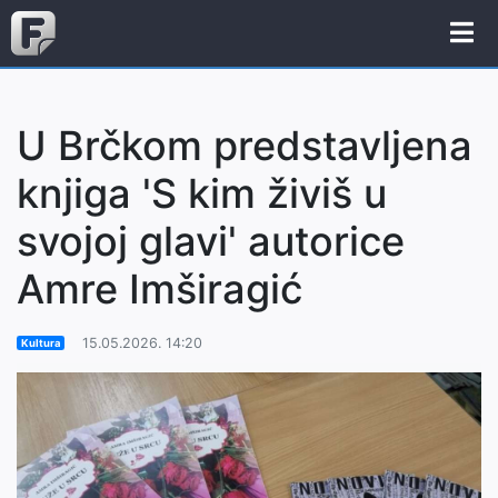
U Brčkom predstavljena
knjiga 'S kim živiš u
svojoj glavi' autorice
Amre Imširagić
15.05.2026. 14:20
Kultura