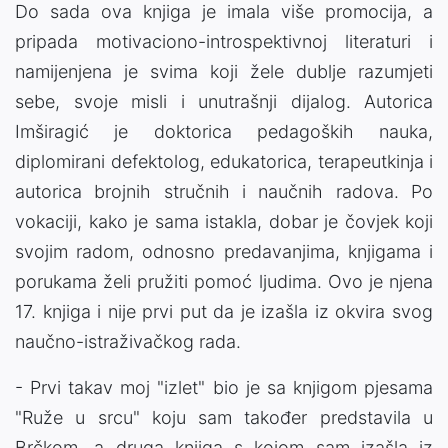
Do sada ova knjiga je imala više promocija, a
pripada motivaciono-introspektivnoj literaturi i
namijenjena je svima koji žele dublje razumjeti
sebe, svoje misli i unutrašnji dijalog. Autorica
Imširagić je doktorica pedagoških nauka,
diplomirani defektolog, edukatorica, terapeutkinja i
autorica brojnih stručnih i naučnih radova. Po
vokaciji, kako je sama istakla, dobar je čovjek koji
svojim radom, odnosno predavanjima, knjigama i
porukama želi pružiti pomoć ljudima. Ovo je njena
17. knjiga i nije prvi put da je izašla iz okvira svog
naučno-istraživačkog rada.
- Prvi takav moj "izlet" bio je sa knjigom pjesama
"Ruže u srcu" koju sam također predstavila u
Brčkom, a druga knjiga s kojom sam izašla iz