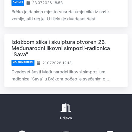
Kultura
23.07.2026 18:53
Brčko je danima mjesto susreta umjetnika iz naše
zemlje, ali i regije. U tijeku je dvadeset šest...
Izložbom slika i skulptura otvoren 26.
Međunarodni likovni simpozij-radionica
"Sava"
Bh. aktuelnosti
21.07.2026 12:13
Dvadeset šesti Međunarodni likovni simpozijum-
radionica “Sava” u Brčkom počeo je svečanim o...
Prijava