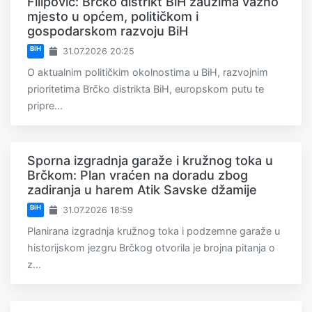
Filipović: Brčko distrikt BiH zauzima važno
mjesto u općem, političkom i
gospodarskom razvoju BiH
BiH
31.07.2026 20:25
O aktualnim političkim okolnostima u BiH, razvojnim
prioritetima Brčko distrikta BiH, europskom putu te
pripre...
Sporna izgradnja garaže i kružnog toka u
Brčkom: Plan vraćen na doradu zbog
zadiranja u harem Atik Savske džamije
BiH
31.07.2026 18:59
Planirana izgradnja kružnog toka i podzemne garaže u
historijskom jezgru Brčkog otvorila je brojna pitanja o
z...