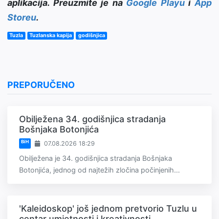
aplikacija. Preuzmite je na
Google Playu
i
App
Storeu
.
Tuzla
Tuzlanska kapija
godišnjica
PREPORUČENO
Obilježena 34. godišnjica stradanja
Bošnjaka Botonjića
BiH
07.08.2026 18:29
Obilježena je 34. godišnjica stradanja Bošnjaka
Botonjića, jednog od najtežih zločina počinjenih...
'Kaleidoskop' još jednom pretvorio Tuzlu u
centar umjetnosti i kreativnosti