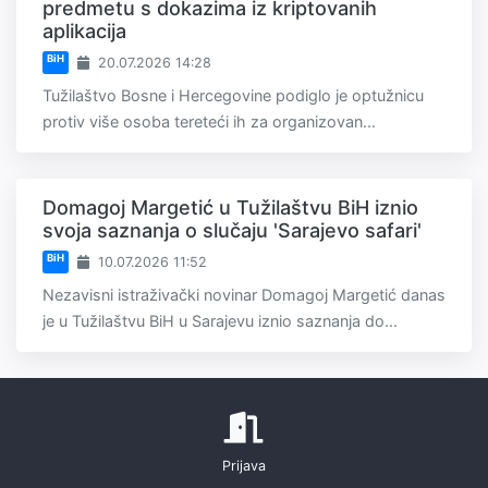
predmetu s dokazima iz kriptovanih
aplikacija
BiH
20.07.2026 14:28
Tužilaštvo Bosne i Hercegovine podiglo je optužnicu
protiv više osoba tereteći ih za organizovan...
Domagoj Margetić u Tužilaštvu BiH iznio
svoja saznanja o slučaju 'Sarajevo safari'
BiH
10.07.2026 11:52
Nezavisni istraživački novinar Domagoj Margetić danas
je u Tužilaštvu BiH u Sarajevu iznio saznanja do...
Prijava