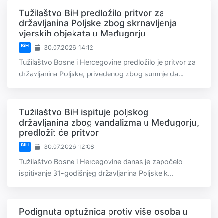
Tužilaštvo BiH predložilo pritvor za
državljanina Poljske zbog skrnavljenja
vjerskih objekata u Međugorju
BiH
30.07.2026 14:12
Tužilaštvo Bosne i Hercegovine predložilo je pritvor za
državljanina Poljske, privedenog zbog sumnje da...
Tužilaštvo BiH ispituje poljskog
državljanina zbog vandalizma u Međugorju,
predložit će pritvor
BiH
30.07.2026 12:08
Tužilaštvo Bosne i Hercegovine danas je započelo
ispitivanje 31-godišnjeg državljanina Poljske k...
Podignuta optužnica protiv više osoba u