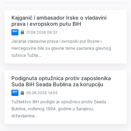
Kajganić i ambasador Irske o vladavini
prava i evropskom putu BiH
BiH
07.08.2026 09:32
Jačanje vladavine prava i evropski put Bosne i
Hercegovine bile su glavne teme sastanka glavnog
tužioca Tužila...
Podignuta optužnica protiv zaposlenika
Suda BiH Seada Bublina za korupciju
BiH
05.08.2026 14:55
Tužilaštvo BiH podiglo je optužnicu protiv Seada
Bublina, rođenog 1994. godine u Sarajevu,
državljanina...