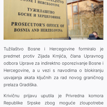
Tužilaštvo Bosne i Hercegovine formiralo je
predmet protiv Zijada Krnjića, člana Upravnog
odbora Uprave za indirektno oporezivanje Bosne i
Hercegovine, a u vezi s navodima o blokiranju
usvajanja akata ključnih za rad novog graničnog
prelaza Gradiška.
Krivičnu prijavu uputila je Privredna komora
Republike Srpske zbog moguće zloupotrebe