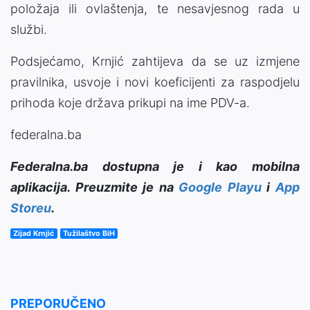
položaja ili ovlaštenja, te nesavjesnog rada u
službi.
Podsjećamo, Krnjić zahtijeva da se uz izmjene
pravilnika, usvoje i novi koeficijenti za raspodjelu
prihoda koje država prikupi na ime PDV-a.
federalna.ba
Federalna.ba dostupna je i kao mobilna
aplikacija. Preuzmite je na
Google Playu
i
App
Storeu
.
Zijad Krnjić
Tužilaštvo BiH
PREPORUČENO