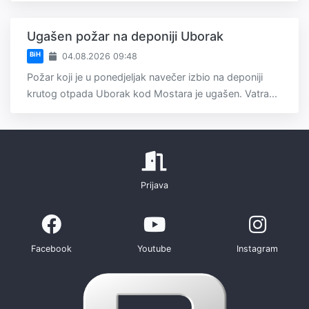
Ugašen požar na deponiji Uborak
BiH
04.08.2026 09:48
Požar koji je u ponedjeljak navečer izbio na deponiji
krutog otpada Uborak kod Mostara je ugašen. Vatra...
Prijava
Facebook
Youtube
Instagram