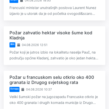
04.08.2026 18:50
Francuski ministar unutrašnjih poslova Laurent Nunez
izjavio je u utorak da je od početka ovogodi&scaro...
Požar zahvatio hektar visoke šume kod
Kladnja
BiH
04.08.2026 12:51
Požar koji je jutros izbio na lokalitetu naselja Pauč, na
području općine Kladanj, zahvatio je oko jedan hekta...
Požar u francuskom selu otkrio oko 400
granata iz Drugog svjetskog rata
Evropa
04.08.2026 10:37
Veliki šumski požar na jugozapadu Francuske otkrio je
oko 400 granata i drugih komada municije iz Drugo...