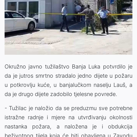
Okružno javno tužilaštvo Banja Luka potvrdilo je
da je jutros smrtno stradalo jedno dijete u požaru
u potkrovlju kuće, u banjalučkom naselju Lauš, a
da je drugo dijete zadobilo tjelesne povrede.
- Tužilac je naložio da se preduzmu sve potrebne
istražne radnje i mjere na utvrđivanju okolnosti
nastanka požara, a naložena je i obdukcija
beživotnog tijela koja će biti obavljena u Zavodu