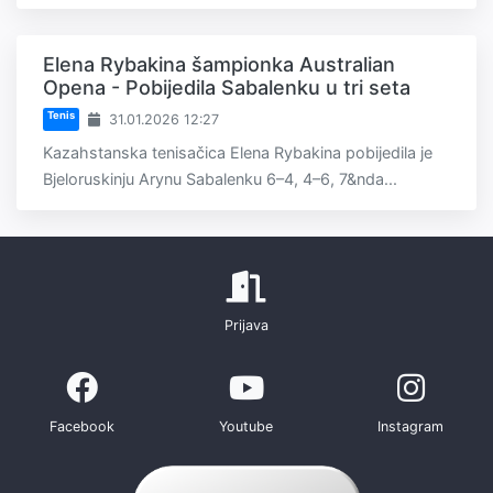
Elena Rybakina šampionka Australian
Opena - Pobijedila Sabalenku u tri seta
Tenis
31.01.2026 12:27
Kazahstanska tenisačica Elena Rybakina pobijedila je
Bjeloruskinju Arynu Sabalenku 6–4, 4–6, 7&nda...
Prijava
Facebook
Youtube
Instagram