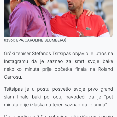
(Izvor: EPA/CAROLINE BLUMBERG)
Grčki teniser Stefanos Tsitsipas objavio je jutros na
Instagramu da je saznao za smrt svoje bake
nekoliko minuta prije početka finala na Roland
Garrosu.
Tsitsipas je u postu posvetio svoje prvo grand
slam finale baki po ocu, navodeći da je "pet
minuta prije izlaska na teren saznao da je umrla".
On je vodio sa 2:0 u setovima, ali je Đoković uspio