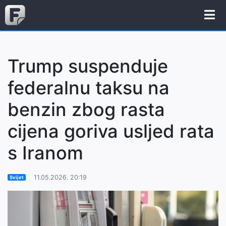
Trump suspenduje
federalnu taksu na
benzin zbog rasta
cijena goriva usljed rata
s Iranom
11.05.2026. 20:19
Svijet