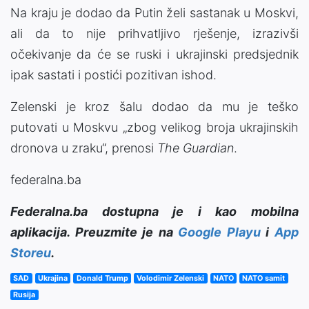
Na kraju je dodao da Putin želi sastanak u Moskvi,
ali da to nije prihvatljivo rješenje, izrazivši
očekivanje da će se ruski i ukrajinski predsjednik
ipak sastati i postići pozitivan ishod.
Zelenski je kroz šalu dodao da mu je teško
putovati u Moskvu „zbog velikog broja ukrajinskih
dronova u zraku“, prenosi
The Guardian
.
federalna.ba
Federalna.ba dostupna je i kao mobilna
aplikacija. Preuzmite je na
Google Playu
i
App
Storeu
.
SAD
Ukrajina
Donald Trump
Volodimir Zelenski
NATO
NATO samit
Rusija