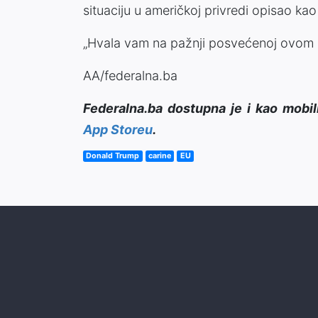
situaciju u američkoj privredi opisao ka
„Hvala vam na pažnji posvećenoj ovom pit
AA/federalna.ba
Federalna.ba dostupna je i kao mobil
App Storeu
.
Donald Trump
carine
EU