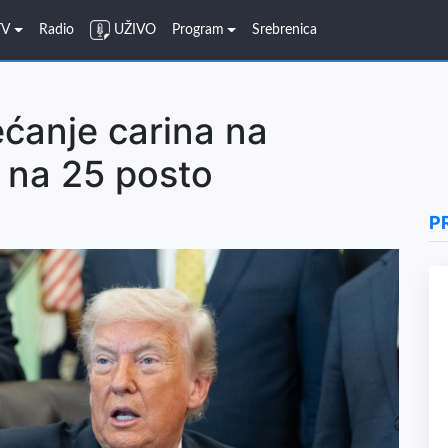
TV
Radio
UŽIVO
Program
Srebrenica
ćanje carina na
 na 25 posto
P