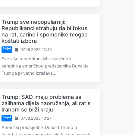
Trump sve nepopularniji:
Republikanci strahuju da bi fokus
na rat, carine i spomenike mogao
koštati izbora
Svijet
07.08.2026 12:49
Sve više republikanskih zvaničnika i
saradnika američkog predsjednika Donalda
Trumpa privatno izražava...
Trump: SAD imaju problema sa
zalihama dijela naoružanja, ali rat s
Iranom se bliži kraju
Svijet
07.08.2026 10:27
Američki predsjednik Donald Trump u
četvrtak je novinarima izjavio kako vjeruje da