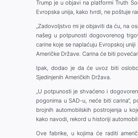
Trump je u objavi na platformi Truth S
Evropska unija, kako tvrdi, ne poštuje r
„Zadovoljstvo mi je objaviti da ću, na o
našeg u potpunosti dogovorenog trgo
carine koje se naplaćuju Evropskoj uniji
Američke Države. Carina će biti povećan
Ipak, dodao je da će uvoz biti oslobo
Sjedinjenih Američkih Država.
„U potpunosti je shvaćeno i dogovoren
pogonima u SAD-u, neće biti carina“, po
brojnih automobilskih postrojenja u koje
kako navodi, rekord u historiji automobils
Ove fabrike, u kojima će raditi američ