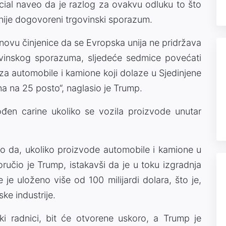
ocial naveo da je razlog za ovakvu odluku to što
anije dogovoreni trgovinski sporazum.
snovu činjenice da se Evropska unija ne pridržava
vinskog sporazuma, sljedeće sedmice povećati
 za automobile i kamione koji dolaze u Sjedinjene
a na 25 posto“, naglasio je Trump.
đen carine ukoliko se vozila proizvode unutar
o da, ukoliko proizvode automobile i kamione u
ručio je Trump, istakavši da je u toku izgradnja
 je uloženo više od 100 milijardi dolara, što je,
ke industrije.
ki radnici, bit će otvorene uskoro, a Trump je