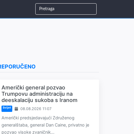
REPORUČENO
Američki general pozvao
Trumpovu administraciju na
deeskalaciju sukoba s Iranom
Svijet
08.08.2026 11:07
Američki predsjedavajući Združenog
generalštaba, general Dan Caine, privatno je
pozvao visoke zvaničnik...