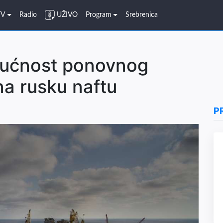
TV
Radio
UŽIVO
Program
Srebrenica
gućnost ponovnog
na rusku naftu
P