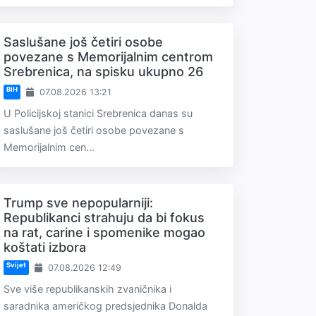
Saslušane još četiri osobe
povezane s Memorijalnim centrom
Srebrenica, na spisku ukupno 26
BiH
07.08.2026 13:21
U Policijskoj stanici Srebrenica danas su
saslušane još četiri osobe povezane s
Memorijalnim cen...
Trump sve nepopularniji:
Republikanci strahuju da bi fokus
na rat, carine i spomenike mogao
koštati izbora
Svijet
07.08.2026 12:49
Sve više republikanskih zvaničnika i
saradnika američkog predsjednika Donalda