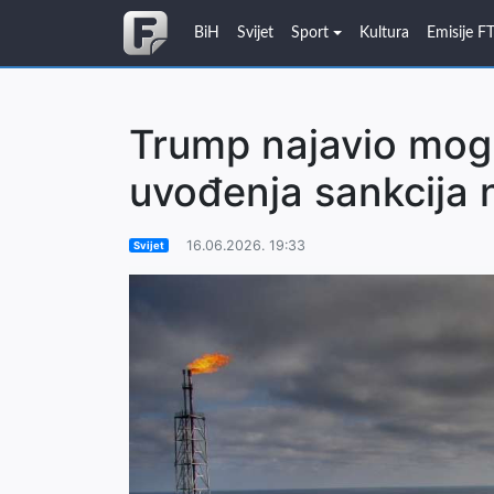
BiH
Svijet
Sport
Kultura
Emisije F
Trump najavio mo
uvođenja sankcija 
16.06.2026. 19:33
Svijet