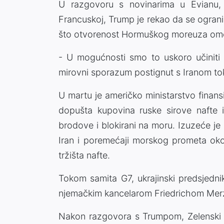
U razgovoru s novinarima u Evianu,
Francuskoj, Trump je rekao da se ograni
što otvorenost Hormuškog moreuza omog
- U mogućnosti smo to uskoro učiniti - 
mirovni sporazum postignut s Iranom t
U martu je američko ministarstvo finan
dopušta kupovina ruske sirove nafte i 
brodove i blokirani na moru. Izuzeće je 
Iran i poremećaji morskog prometa oko 
tržišta nafte.
Tokom samita G7, ukrajinski predsjedni
njemačkim kancelarom Friedrichom Merz
Nakon razgovora s Trumpom, Zelenski j