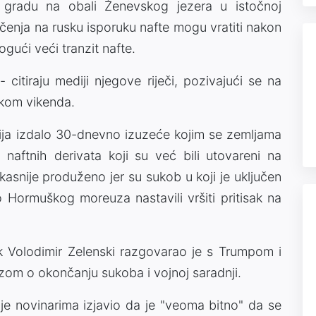
 gradu na obali Ženevskog jezera u istočnoj
čenja na rusku isporuku nafte mogu vratiti nakon
ući veći tranzit nafte.
citiraju mediji njegove riječi, pozivajući se na
okom vikenda.
sija izdalo 30-dnevno izuzeće kojim se zemljama
naftnih derivata koji su već bili utovareni na
kasnije produženo jer su sukob u koji je uključen
Hormuškog moreuza nastavili vršiti pritisak na
k Volodimir Zelenski razgovarao je s Trumpom i
om o okončanju sukoba i vojnoj saradnji.
e novinarima izjavio da je "veoma bitno" da se