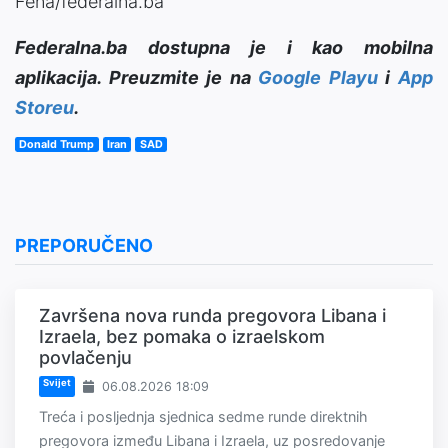
Fena/federalna.ba
Federalna.ba dostupna je i kao mobilna
aplikacija. Preuzmite je na
Google Playu
i
App
Storeu
.
Donald Trump
Iran
SAD
PREPORUČENO
Završena nova runda pregovora Libana i
Izraela, bez pomaka o izraelskom
povlačenju
Svijet
06.08.2026 18:09
Treća i posljednja sjednica sedme runde direktnih
pregovora između Libana i Izraela, uz posredovanje