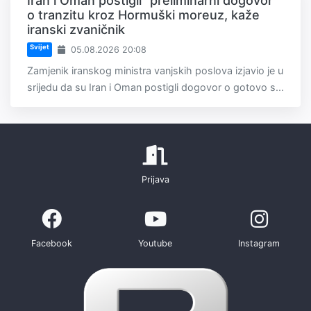
Iran i Oman postigli "preliminarni dogovor"
o tranzitu kroz Hormuški moreuz, kaže
iranski zvaničnik
Svijet
05.08.2026 20:08
Zamjenik iranskog ministra vanjskih poslova izjavio je u
srijedu da su Iran i Oman postigli dogovor o gotovo s...
Prijava
Facebook
Youtube
Instagram