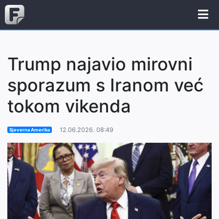
Trump najavio mirovni
sporazum s Iranom već
tokom vikenda
12.06.2026. 08:49
Sjeverna Amerika