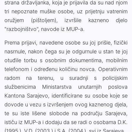
strana državljanka, koja je prijavila da su nad njom
tri nepoznate muške osobe, uz prijetnju vatrenim
oružjem (pištoljem), izvršile kazneno djelo
"razbojništvo", navode iz MUP-a.
Prema prijavi, navedene osobe su joj prišle, fizički
nasrnule, nakon čega su je odgurnule u stan te joj
otuđile torbu s osobnim dokumentima, mobilnim
telefonom i određenu količinu novca. Operativnim
radom na terenu, u suradnji s policijskim
službenicima Ministarstva unutarnjih poslova
Kantona Sarajevo, identificirane su osobe koje se
dovode u vezu s izvršenjem ovog kaznenog djela,
te su iste lišene slobode na području Sarajeva,
ističu iz MUP-a i dodaju da se radi o osobama D.K.
(1995.), V.D. (2003.) i S.A. (2004.), svi iz Sarajeva.