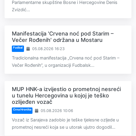
Parlamentarne skupštine Bosne i Hercegovine Denis
Zvizdić...
Manifestacija 'Crvena noć pod Starim –
Večer Rođenih' održana u Mostaru
Fudbal
05.08.2026 16:23
Tradicionalna manifestacija „Crvena noć pod Starim –
Večer Rođenih“, u organizaciji Fudbalsk...
MUP HNK-a izvijestio o prometnoj nesreći
u tunelu Hercegovina u kojoj je teško
ozlijeđen vozač
Crna Hronika
05.08.2026 10:06
Vozač iz Sarajeva zadobio je teške tjelesne ozljede u
prometnoj nesreći koja se u utorak ujutro dogodil...