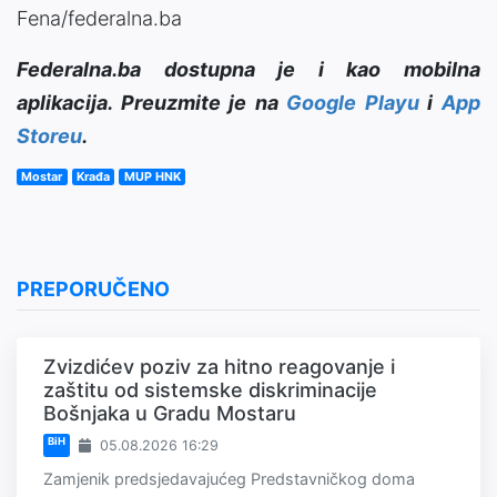
Fena/federalna.ba
Federalna.ba dostupna je i kao mobilna
aplikacija. Preuzmite je na
Google Playu
i
App
Storeu
.
Mostar
Krađa
MUP HNK
PREPORUČENO
Zvizdićev poziv za hitno reagovanje i
zaštitu od sistemske diskriminacije
Bošnjaka u Gradu Mostaru
BiH
05.08.2026 16:29
Zamjenik predsjedavajućeg Predstavničkog doma