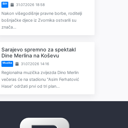
BiH
31.07.2026 18:58
Nakon višegodišnje pravne borbe, roditelji
bošnjačke djece iz Zvornika ostvarili su
znača...
Sarajevo spremno za spektakl
Dine Merlina na Koševu
Muzika
31.07.2026 14:16
Regionalna muzička zvijezda Dino Merlin
večeras će na stadionu "Asim Ferhatović
Hase" održati prvi od tri plan...