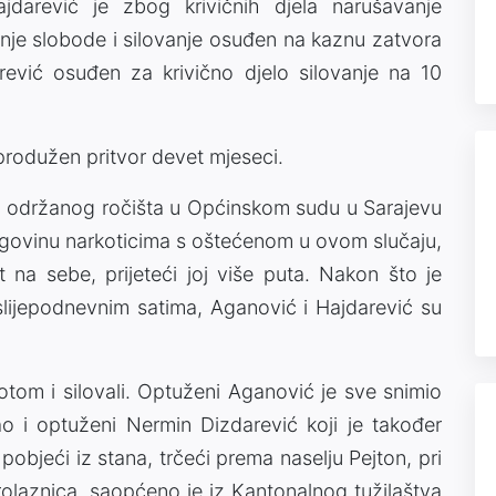
jdarević je zbog krivičnih djela narušavanje
nje slobode i silovanje osuđen na kaznu zatvora
rević osuđen za krivično djelo silovanje na 10
produžen pritvor devet mjeseci.
n održanog ročišta u Općinskom sudu u Sarajevu
rgovinu narkoticima s oštećenom u ovom slučaju,
na sebe, prijeteći joj više puta. Nakon što je
slijepodnevnim satima, Aganović i Hajdarević su
 potom i silovali. Optuženi Aganović je sve snimio
 i optuženi Nermin Dizdarević koji je također
pobjeći iz stana, trčeći prema naselju Pejton, pri
olaznica, saopćeno je iz Kantonalnog tužilaštva