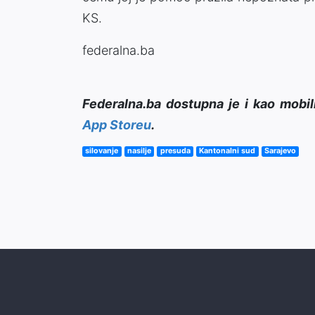
KS.
federalna.ba
Federalna.ba dostupna je i kao mobil
App Storeu
.
silovanje
nasilje
presuda
Kantonalni sud
Sarajevo