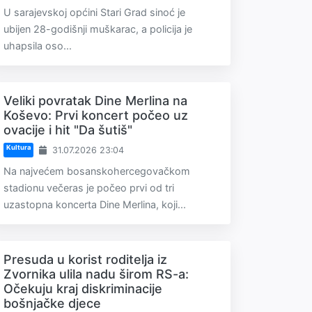
U sarajevskoj općini Stari Grad sinoć je
ubijen 28-godišnji muškarac, a policija je
uhapsila oso...
Veliki povratak Dine Merlina na
Koševo: Prvi koncert počeo uz
ovacije i hit "Da šutiš"
Kultura
31.07.2026 23:04
Na najvećem bosanskohercegovačkom
stadionu večeras je počeo prvi od tri
uzastopna koncerta Dine Merlina, koji...
Presuda u korist roditelja iz
Zvornika ulila nadu širom RS-a:
Očekuju kraj diskriminacije
bošnjačke djece