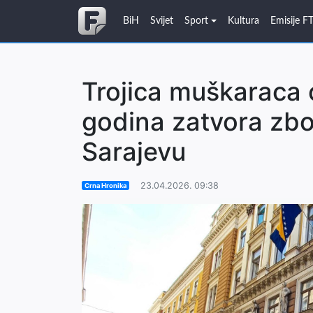
BiH
Svijet
Sport
Kultura
Emisije F
Trojica muškaraca
godina zatvora zbo
Sarajevu
23.04.2026. 09:38
Crna Hronika