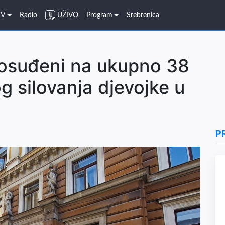
TV
Radio
UŽIVO
Program
Srebrenica
 osuđeni na ukupno 38
g silovanja djevojke u
P