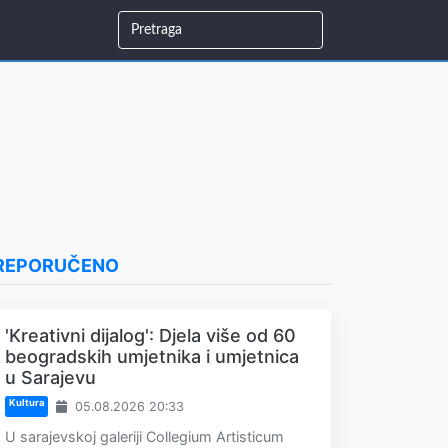
REPORUČENO
'Kreativni dijalog': Djela više od 60
beogradskih umjetnika i umjetnica
u Sarajevu
Kultura
05.08.2026 20:33
U sarajevskoj galeriji Collegium Artisticum