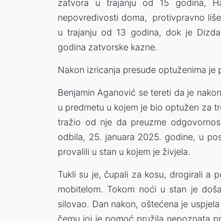
zatvora u trajanju od 15 godina, Ha
nepovredivosti doma, protivpravno liše
u trajanju od 13 godina, dok je Dizda
godina zatvorske kazne.
Nakon izricanja presude optuženima je 
Benjamin Aganović se tereti da je nako
u predmetu u kojem je bio optužen za t
tražio od nje da preuzme odgovornost 
odbila, 25. januara 2025. godine, u po
provalili u stan u kojem je živjela.
Tukli su je, čupali za kosu, drogirali a
mobitelom. Tokom noći u stan je došao
silovao. Dan nakon, oštećena je uspjela 
čemu joj je pomoć pružila nepoznata pr